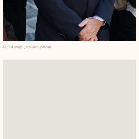
© BestImage, Jacovides-Moreau