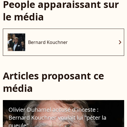
People apparaissant sur
le média
chevron_right
Bernard Kouchner
Articles proposant ce
média
Olivier Duhamel accusé d'inceste :
Bernard Kouchner voulait lui "péter la
gueule"