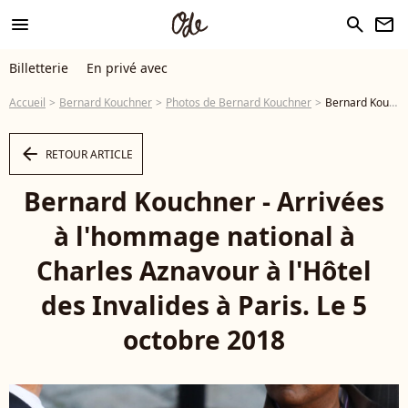
menu
search
newsletter
Billetterie
En privé avec
Accueil
Bernard Kouchner
Photos de Bernard Kouchner
Bernard Kouchner - Arrivées à l'hommage national à Charles Aznavour à l'Hôtel des Invalides à Paris. Le 5 octobre 2018 © Jacovides-Moreau / Bestimage - Photo
arrow_left
RETOUR ARTICLE
Bernard Kouchner - Arrivées
à l'hommage national à
Charles Aznavour à l'Hôtel
des Invalides à Paris. Le 5
octobre 2018