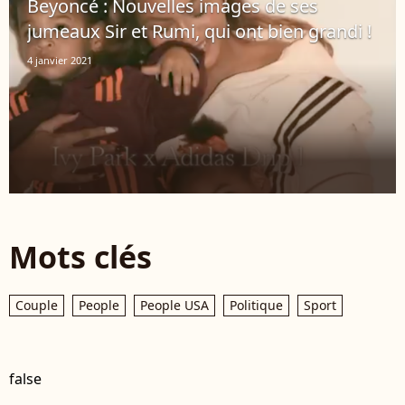
Beyoncé : Nouvelles images de ses
jumeaux Sir et Rumi, qui ont bien grandi !
4 janvier 2021
Mots clés
Couple
People
People USA
Politique
Sport
false