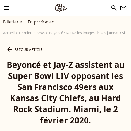
menu
search
newsletter
Billetterie
En privé avec
Accueil
Dernières news
Beyoncé : Nouvelles images de ses jumeaux Sir et Rumi, qui ont bien grandi !
arrow_left
RETOUR ARTICLE
Beyoncé et Jay-Z assistent au
Super Bowl LIV opposant les
San Francisco 49ers aux
Kansas City Chiefs, au Hard
Rock Stadium. Miami, le 2
février 2020.