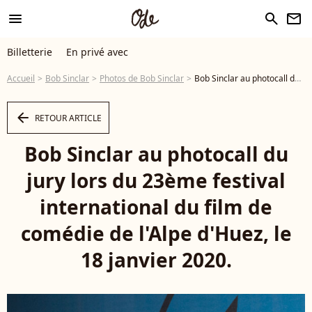
menu
search
newsletter
Billetterie
En privé avec
Accueil
Bob Sinclar
Photos de Bob Sinclar
Bob Sinclar au photocall du jury lors du 23ème festival international du film de comédie de l'Alpe d'Huez, le 18 janvier 2020. © Cyril Moreau/Bestimage18/01/2020 - Huez - Photo
arrow_left
RETOUR ARTICLE
Bob Sinclar au photocall du
jury lors du 23ème festival
international du film de
comédie de l'Alpe d'Huez, le
18 janvier 2020.