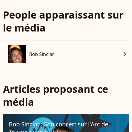
People apparaissant sur
le média
chevron_right
Bob Sinclar
Articles proposant ce
média
Bob Sinclar : Son concert sur l'Arc de