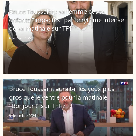
Bruce Toussaint : sa femme et ses
enfants "impactés" par le rythme intense
de sa matinale sur TF1
6 janvier 2025
Bruce Toussaint aurait-il les yeux plus
gros que le ventre pour la matinale
"Bonjour !" sur TF1 ?
9 décembre 2024