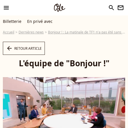
menu
search
newsletter
Billetterie
En privé avec
Accueil
Dernières news
Bonjour ! : La matinale de TF1 n'a pas été sans conséquence sur le physique de Bruce Toussaint... Et il s'en réjouit !
arrow_left
RETOUR ARTICLE
L'équipe de "Bonjour !"