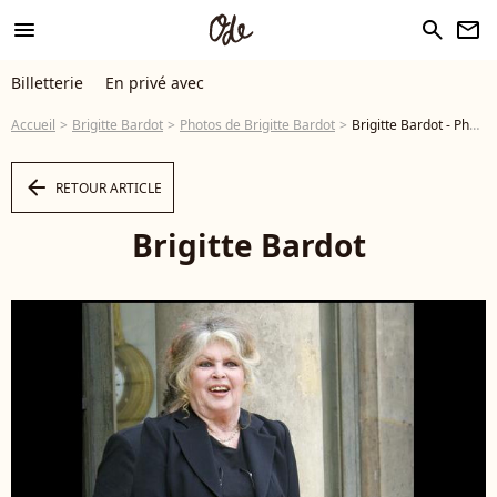
menu
search
newsletter
Billetterie
En privé avec
Accueil
Brigitte Bardot
Photos de Brigitte Bardot
Brigitte Bardot - Photo
arrow_left
RETOUR ARTICLE
Brigitte Bardot