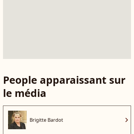
People apparaissant sur
le média
chevron_right
Brigitte Bardot