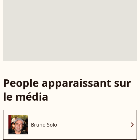
People apparaissant sur
le média
chevron_right
Bruno Solo