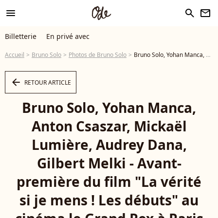
menu
search
newsletter
Billetterie
En privé avec
Accueil
Bruno Solo
Photos de Bruno Solo
Bruno Solo, Yohan Manca, Anton Csaszar, Mickaël Lumière, Audrey Dana, Gilbert Melki - Avant-première du film "La vérité si je mens ! Les débuts" au cinéma le Grand Rex à Paris le 15 octobre 2019. © Coadic Guirec/Bestimage - Photo
arrow_left
RETOUR ARTICLE
Bruno Solo, Yohan Manca,
Anton Csaszar, Mickaël
Lumière, Audrey Dana,
Gilbert Melki - Avant-
première du film "La vérité
si je mens ! Les débuts" au