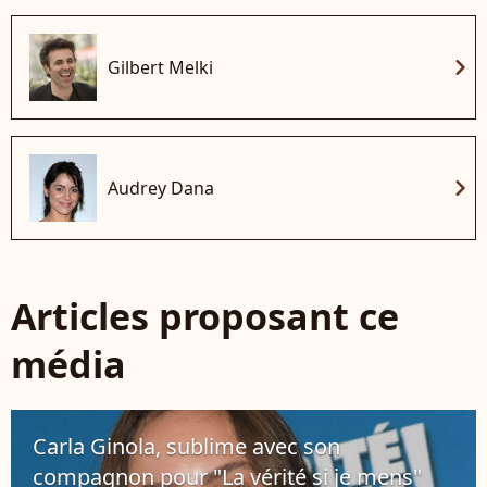
chevron_right
Gilbert Melki
chevron_right
Audrey Dana
Articles proposant ce
média
Carla Ginola, sublime avec son
compagnon pour "La vérité si je mens"