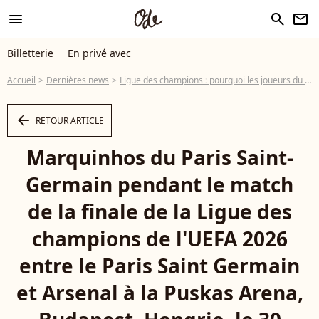
menu
search
newsletter
Billetterie
En privé avec
Accueil
Dernières news
Ligue des champions : pourquoi les joueurs du PSG ont-ils célébré leur victoire avec des masques de ski ?
arrow_left
RETOUR ARTICLE
Marquinhos du Paris Saint-
Germain pendant le match
de la finale de la Ligue des
champions de l'UEFA 2026
entre le Paris Saint Germain
et Arsenal à la Puskas Arena,