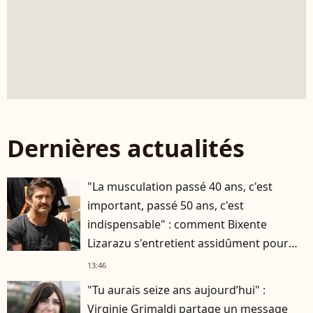
Dernières actualités
"La musculation passé 40 ans, c'est
important, passé 50 ans, c'est
indispensable" : comment Bixente
Lizarazu s'entretient assidûment pour
rester musclé à 56 ans ?
13:46
"Tu aurais seize ans aujourd’hui" :
Virginie Grimaldi partage un message