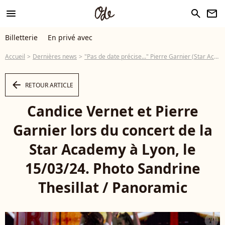
menu
search
newsletter
Billetterie
En privé avec
Accueil
Dernières news
"Pas de date précise..." Pierre Garnier (Star Academy) : Révélation de taille sur la suite de sa carrière
arrow_left
RETOUR ARTICLE
Candice Vernet et Pierre
Garnier lors du concert de la
Star Academy à Lyon, le
15/03/24. Photo Sandrine
Thesillat / Panoramic