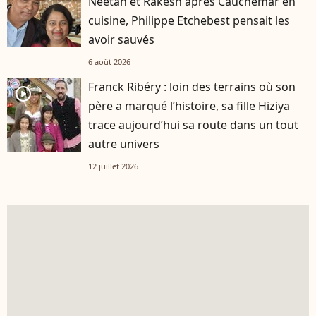
Neetah et Rakesh après Cauchemar en
cuisine, Philippe Etchebest pensait les
avoir sauvés
6 août 2026
Franck Ribéry : loin des terrains où son
player2
père a marqué l’histoire, sa fille Hiziya
trace aujourd’hui sa route dans un tout
autre univers
12 juillet 2026