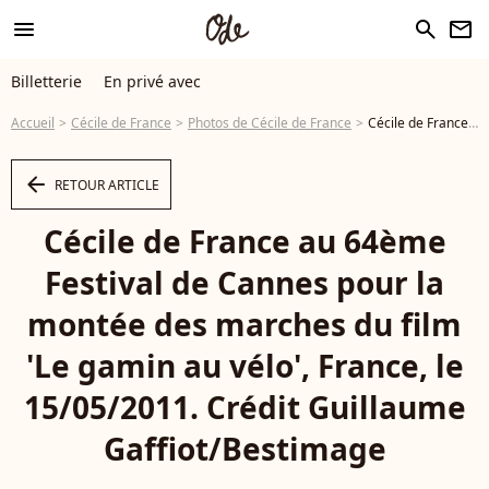
menu
search
newsletter
Billetterie
En privé avec
Accueil
Cécile de France
Photos de Cécile de France
Cécile de France au 64ème Festival de Cannes pour la montée des marches du film 'Le gamin au vélo', France, le 15/05/2011. Crédit Guillaume Gaffiot/Bestimage - Photo
arrow_left
RETOUR ARTICLE
Cécile de France au 64ème
Festival de Cannes pour la
montée des marches du film
'Le gamin au vélo', France, le
15/05/2011. Crédit Guillaume
Gaffiot/Bestimage