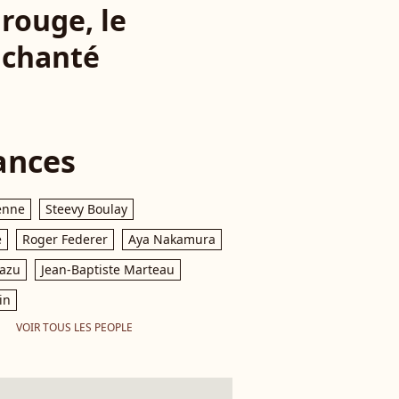
rouge, le
nchanté
ances
enne
Steevy Boulay
e
Roger Federer
Aya Nakamura
razu
Jean-Baptiste Marteau
in
VOIR TOUS LES PEOPLE