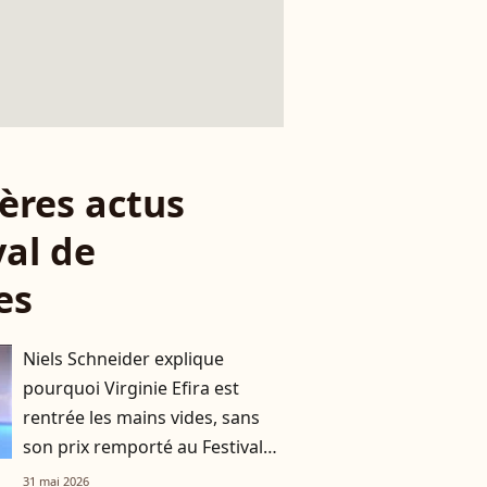
ères actus
val de
es
Niels Schneider explique
pourquoi Virginie Efira est
rentrée les mains vides, sans
son prix remporté au Festival
de Cannes
31 mai 2026