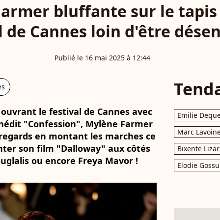
armer bluffante sur le tapis 
l de Cannes loin d'être dése
Publié le 16 mai 2025 à 12:44
Tend
es
 ouvrant le festival de Cannes avec
Emilie Dequ
 inédit "Confession", Mylène Farmer
Marc Lavoin
s regards en montant les marches ce
nter son film "Dalloway" aux côtés
Bixente Liza
uglalis ou encore Freya Mavor !
Elodie Gossu