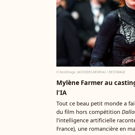
© BestImage, JACOVIDES-MOREAU / BESTIMAGE
Mylène Farmer au casting 
l'IA
Tout ce beau petit monde a fai
du film hors compétition
Dall
l’intelligence artificielle racont
France), une romancière en mal