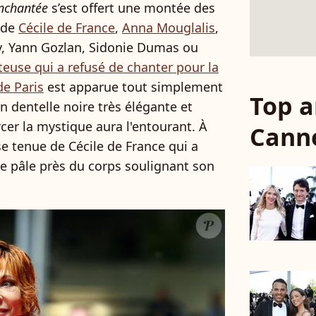
nchantée
s’est offert une montée des
 de
Cécile de France
,
Anna Mouglalis
,
y, Yann Gozlan, Sidonie Dumas ou
teuse qui a refusé de chanter pour la
de Paris
est apparue tout simplement
Top a
n dentelle noire très élégante et
orcer la mystique aura l'entourant. À
Cann
 tenue de Cécile de France qui a
e pâle près du corps soulignant son