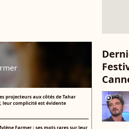
Derni
Festi
armer
Cann
es projecteurs aux côtés de Tahar
player2
, leur complicité est évidente
lène Farmer : ses mots rares sur leur