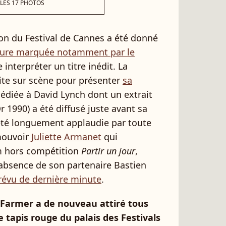
 LES 17 PHOTOS
ion du Festival de Cannes a été donné
ture marquée notamment par le
interpréter un titre inédit. La
ite sur scène pour présenter
sa
dédiée à David Lynch dont un extrait
 1990) a été diffusé juste avant sa
été longuement applaudie par toute
émouvoir
Juliette Armanet
qui
lm hors compétition
Partir un jour
,
'absence de son partenaire Bastien
évu de dernière minute
.
 Farmer a de nouveau attiré tous
le tapis rouge du palais des Festivals