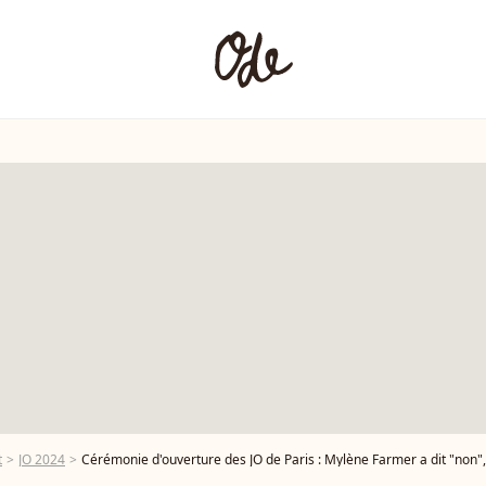
t
JO 2024
Cérémonie d'ouverture des JO de Paris : Mylène Farmer a dit "non", les r