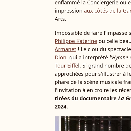
enflammé la Conciergerie ou 
impression
aux côtés de la Ga
Arts.
Impossible de faire l'impasse 
Philippe Katerine
ou celle bea
Armanet
! Le clou du spectacle
Dion
, qui a interprété
l'Hymne 
Tour Eiffe
l. Si grand nombre de
approchées pour s'illustrer à l
phare de la scène musicale fr
l'invitation à en croire les ré
tirées du documentaire
La G
2024.