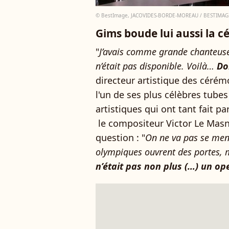
© BestImage, JACOVIDES-BORDE-MOREAU / BESTIMAG
Gims boude lui aussi la 
"
J’avais comme grande chanteuse 
n’était pas disponible. Voilà…
Do
directeur artistique des cérém
l'un de ses plus célèbres tubes
artistiques qui ont tant fait p
le compositeur Victor Le Masne
question : "
On ne va pas se menti
olympiques ouvrent des portes, ma
n’était pas non plus (…) un op