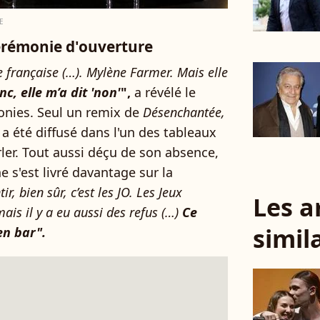
E
cérémonie d'ouverture
française (…). Mylène Farmer. Mais elle
nc, elle m’a dit 'non'
",
a révélé le
onies. Seul un remix de
Désenchantée,
 a été diffusé dans l'un des tableaux
arler. Tout aussi déçu de son absence,
 s'est livré davantage sur la
r, bien sûr, c’est les JO. Les Jeux
Les a
is il y a eu aussi des refus (…)
Ce
simil
en bar".