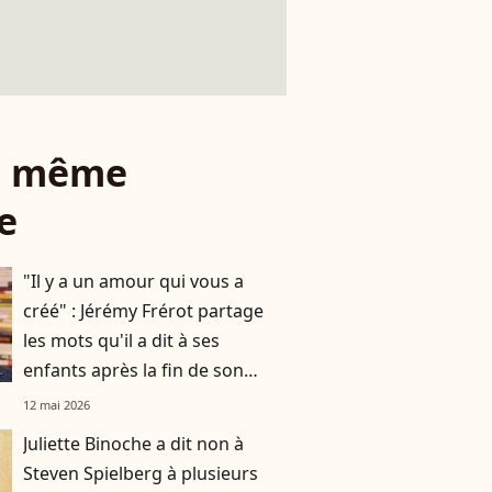
le même
e
"Il y a un amour qui vous a
créé" : Jérémy Frérot partage
les mots qu'il a dit à ses
enfants après la fin de son
histoire avec leur mère Laure
12 mai 2026
Manaudou
Juliette Binoche a dit non à
Steven Spielberg à plusieurs