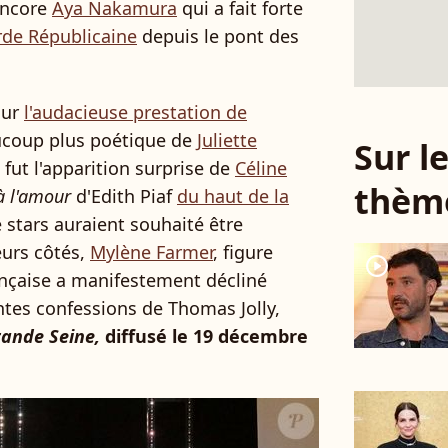
encore
Aya Nakamura
qui a fait forte
rde Républicaine
depuis le pont des
sur
l'audacieuse prestation de
ucoup plus poétique de
Juliette
Sur 
 fut l'apparition surprise de
Céline
thèm
à l'amour
d'Edith Piaf
du haut de la
 stars auraient souhaité être
eurs côtés,
Mylène Farmer
, figure
player2
ançaise a manifestement décliné
centes confessions de Thomas Jolly,
rande Seine,
diffusé le 19 décembre