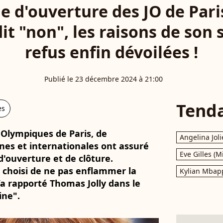
 d'ouverture des JO de Pari
it "non", les raisons de son
refus enfin dévoilées !
Publié le 23 décembre 2024 à 21:00
Tend
es
x Olympiques de Paris, de
Angelina Joli
es et internationales ont assuré
Eve Gilles (M
d'ouverture et de clôture.
choisi de ne pas enflammer la
Kylian Mbap
’a rapporté Thomas Jolly dans le
ine".