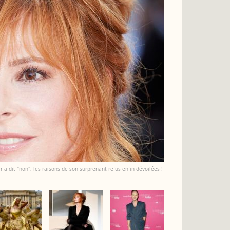
a dit "non", les raisons de son surprenant refus enfin dévoilées !