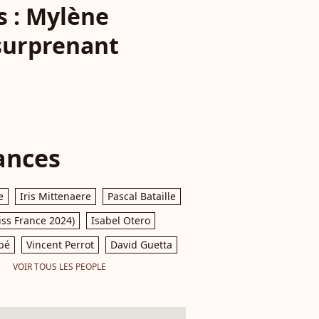
s : Mylène
 surprenant
ances
e
Iris Mittenaere
Pascal Bataille
iss France 2024)
Isabel Otero
pé
Vincent Perrot
David Guetta
VOIR TOUS LES PEOPLE