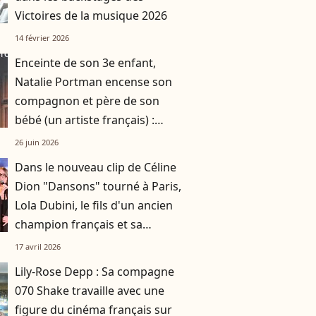
Victoires de la musique 2026
14 février 2026
Enceinte de son 3e enfant,
Natalie Portman encense son
compagnon et père de son
bébé (un artiste français) :
"C'est ma chanson de l'été"
26 juin 2026
Dans le nouveau clip de Céline
Dion "Dansons" tourné à Paris,
Lola Dubini, le fils d'un ancien
champion français et sa
compagne
17 avril 2026
Lily-Rose Depp : Sa compagne
070 Shake travaille avec une
figure du cinéma français sur