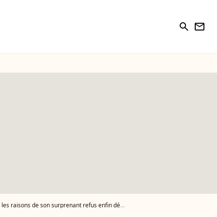
search
newsletter
aisons de son surprenant refus enfin dévoilées !