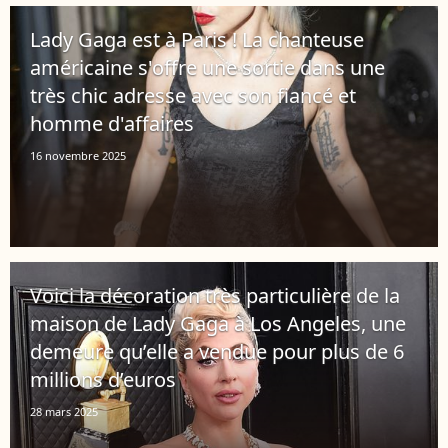
Lady Gaga est à Paris ! La chanteuse
américaine s'offre une sortie dans une
très chic adresse avec son fiancé et
homme d'affaires
16 novembre 2025
Voici la décoration très particulière de la
maison de Lady Gaga à Los Angeles, une
demeure qu’elle a vendue pour plus de 6
millions d’euros
28 mars 2025