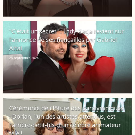
"C'était un secret" : Lady Gaga revient sur
l'annonce de ses fiançailles par Gabriel
Attal
28 septembre 2024
Cérémonie de clôture des paralympiques
: Dorian, l'un des artistes attendus, est
l'arrière-petit-fils d'un célèbre animateur
télé !