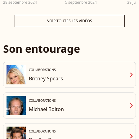
fiançailles par Gabriel
CV est très chargé !
de Pa
28 septembre 2024
5 septembre 2024
29 juil
Attal
du m
VOIR TOUTES LES VIDÉOS
Son entourage
COLLABORATIONS
chevron_right
Britney Spears
COLLABORATIONS
chevron_right
Michael Bolton
COLLABORATIONS
chevron_right