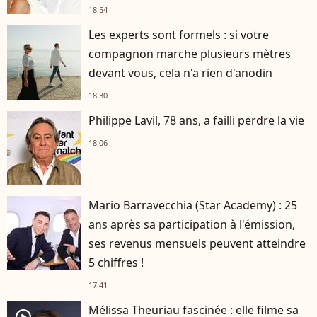
18:54
Les experts sont formels : si votre
compagnon marche plusieurs mètres
devant vous, cela n'a rien d'anodin
18:30
Philippe Lavil, 78 ans, a failli perdre la vie
18:06
Mario Barravecchia (Star Academy) : 25
ans après sa participation à l'émission,
ses revenus mensuels peuvent atteindre
5 chiffres !
17:41
Mélissa Theuriau fascinée : elle filme sa
player2