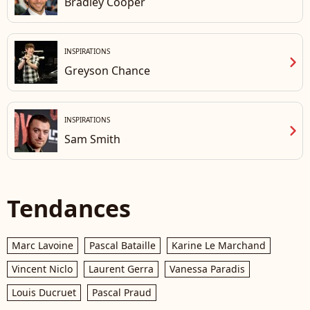
Bradley Cooper
INSPIRATIONS
chevron_right
Greyson Chance
INSPIRATIONS
chevron_right
Sam Smith
Tendances
Marc Lavoine
Pascal Bataille
Karine Le Marchand
Vincent Niclo
Laurent Gerra
Vanessa Paradis
Louis Ducruet
Pascal Praud