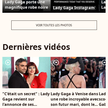
Lady Gaga porte une
Lad
magnifique robe noire
Lau
Lady Gaga Instagram
à son arrivée à la
cér
première du "Diable
202
s'habille en Prada 2"
Fil
VOIR TOUTES LES PHOTOS
au Lincoln Center à
Alb
New York.
le 
©BestImage
Dernières vidéos
player2
player2
player2
"C'était un secret" : Lady
Lady Gaga à Venise dans
Lady
Gaga revient sur
une robe incroyable avec
scoo
l'annonce de ses
son futur mari, dont le
Gabri