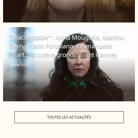
"Inacceptable" : Anna Mouglalis, Marilou
Berry, Marie Portolano, Emmanuelle
Béart... la colère gronde avant Cannes
14 mai 2024
TOUTES LES ACTUALITÉS