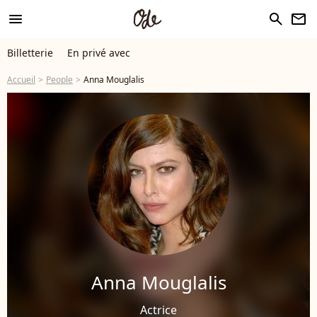
menu
search
newsletter
Billetterie
En privé avec
Accueil
People
Anna Mouglalis
Anna Mouglalis
Actrice