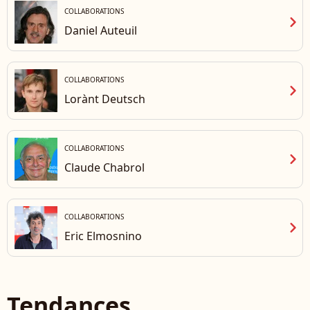
COLLABORATIONS
chevron_right
Daniel Auteuil
COLLABORATIONS
chevron_right
Lorànt Deutsch
COLLABORATIONS
chevron_right
Claude Chabrol
COLLABORATIONS
chevron_right
Eric Elmosnino
Tendances