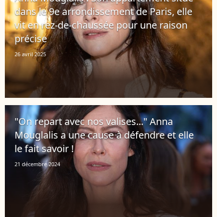
dans le 9e arrondissement de Paris, elle
vit en rez-de-chaussée pour une raison
précise
26 avril 2025
"On repart avec nos valises..." Anna
Mouglalis a une cause à défendre et elle
le fait savoir !
21 décembre 2024