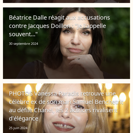
Béatrice Dalle réagit aux accusations
contre Jacques Doillon : "Je l'appelle
souvent..."
30 septembre 2024
PHOTOS Vanessa Paradis retrouve une
célèbre ex de son mari Samuel Benchetrit
au défilé Chanel, les 2 actrices rivalisent
d'élégance
25 juin 2024