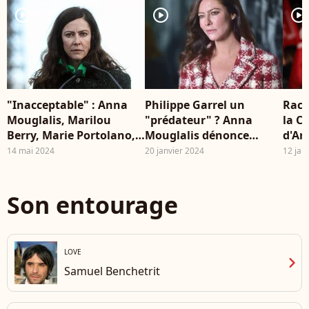
player2
player2
player2
"Inacceptable" : Anna
Philippe Garrel un
Rach
Mouglalis, Marilou
"prédateur" ? Anna
la Cu
Berry, Marie Portolano,
Mouglalis dénonce
d'An
Emmanuelle Béart... la
l'attitude du réalisateur
com
14 mai 2024
20 janvier 2024
12 jan
colère gronde avant
avec des faits précis
stup
Cannes
Toile
Son entourage
LOVE
chevron_right
Samuel Benchetrit