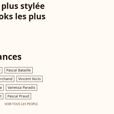
 plus stylée
oks les plus
ances
e
Pascal Bataille
archand
Vincent Niclo
a
Vanessa Paradis
t
Pascal Praud
VOIR TOUS LES PEOPLE