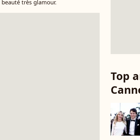
 beauté très glamour.
Top a
Cann