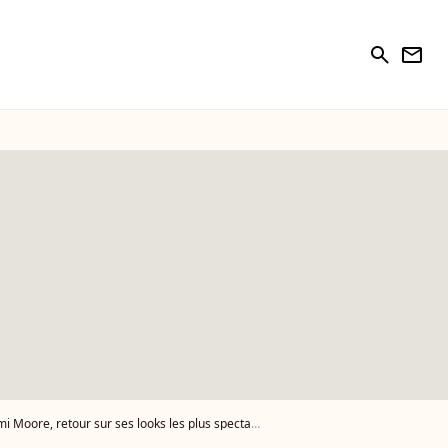
search
newsletter
ore, retour sur ses looks les plus spectaculaires