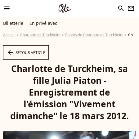
menu
search
newsletter
Billetterie
En privé avec
Accueil
Charlotte de Turckheim
Photos de Charlotte de Turckheim
Charlotte de Turckheim, sa fille Julia Piaton - Enregistrement de l'émission "Vivement dimanche" le 18 mars 2012. © Guillaume Gaffiot /Bestimage - Photo
arrow_left
RETOUR ARTICLE
Charlotte de Turckheim, sa
fille Julia Piaton -
Enregistrement de
l'émission "Vivement
dimanche" le 18 mars 2012.