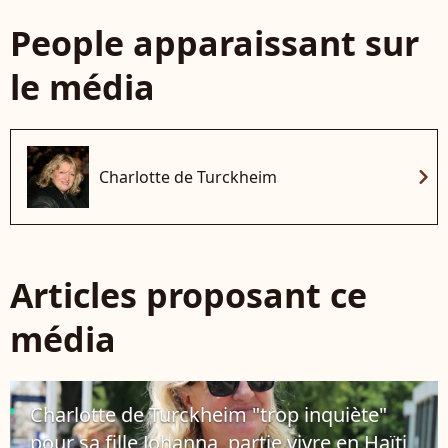
People apparaissant sur
le média
chevron_right
Charlotte de Turckheim
Articles proposant ce
média
Charlotte de Turckheim "trop inquiète"
pour sa fille Johanna, partie vivre en Haïti