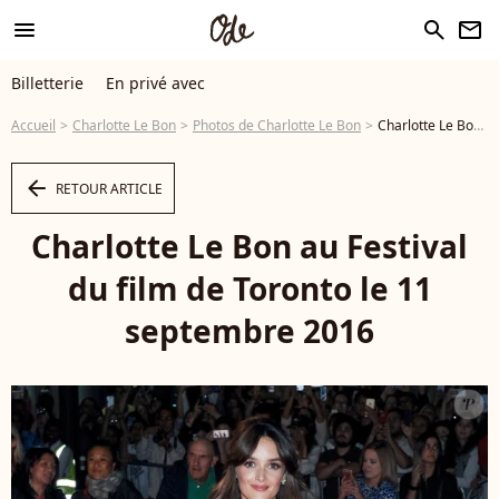
menu
search
newsletter
Billetterie
En privé avec
Accueil
Charlotte Le Bon
Photos de Charlotte Le Bon
Charlotte Le Bon au Festival du film de Toronto le 11 septembre 2016 - Photo
arrow_left
RETOUR ARTICLE
Charlotte Le Bon au Festival
du film de Toronto le 11
septembre 2016