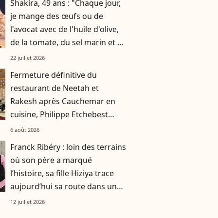
Shakira, 49 ans : "Chaque jour,
je mange des œufs ou de
l'avocat avec de l'huile d'olive,
de la tomate, du sel marin et un
smoothie"
22 juillet 2026
Fermeture définitive du
restaurant de Neetah et
Rakesh après Cauchemar en
cuisine, Philippe Etchebest
pensait les avoir sauvés
6 août 2026
Franck Ribéry : loin des terrains
où son père a marqué
l’histoire, sa fille Hiziya trace
aujourd’hui sa route dans un
tout autre univers
12 juillet 2026