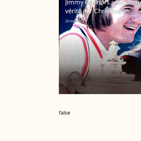
Jimmy Connors : Avortement
vérité sur Chris Evert
29 mai 2013
false