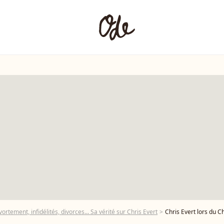
rtement, infidélités, divorces... Sa vérité sur Chris Evert
Chris Evert lors du Chris Evert/Raymo