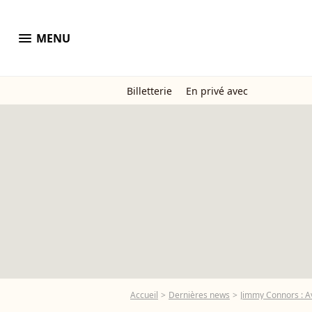
menu
MENU
Billetterie
En privé avec
Accueil
Dernières news
Jimmy Connors : Avo