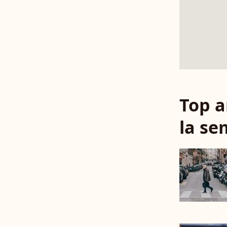
Top a
la se