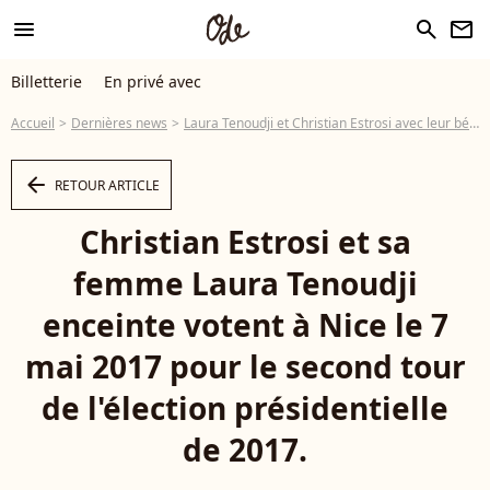
menu
search
newsletter
Billetterie
En privé avec
Accueil
Dernières news
Laura Tenoudji et Christian Estrosi avec leur bébé : Première sortie remarquée
arrow_left
RETOUR ARTICLE
Christian Estrosi et sa
femme Laura Tenoudji
enceinte votent à Nice le 7
mai 2017 pour le second tour
de l'élection présidentielle
de 2017.