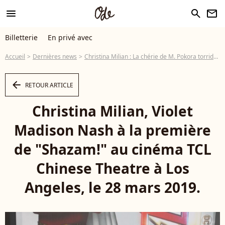
menu
search
newsletter
Billetterie
En privé avec
Accueil
Dernières news
Christina Milian : La chérie de M. Pokora torride en maillot de bain
arrow_left
RETOUR ARTICLE
Christina Milian, Violet
Madison Nash à la première
de "Shazam!" au cinéma TCL
Chinese Theatre à Los
Angeles, le 28 mars 2019.