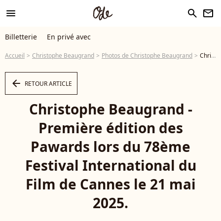
menu
search
newsletter
Billetterie
En privé avec
Accueil
Christophe Beaugrand
Photos de Christophe Beaugrand
Christophe Beaugrand - Première édition des Pawards lors du 78ème Festival International du Film de Cannes le 21 mai 2025. © Lionel Urman/Bestimage - Photo
arrow_left
RETOUR ARTICLE
Christophe Beaugrand -
Première édition des
Pawards lors du 78ème
Festival International du
Film de Cannes le 21 mai
2025.