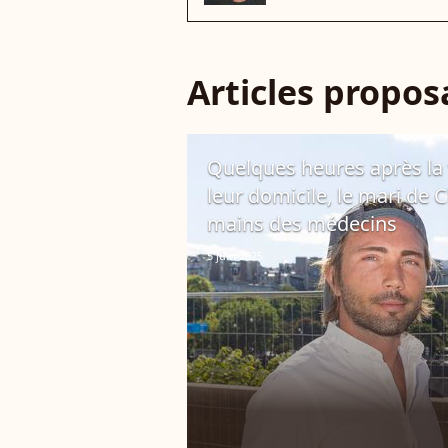
Articles propo
Quelques heures après la
leur domicile, le mari de
mains des médecins
5 juin 2025