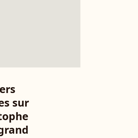
ers
es sur
tophe
grand