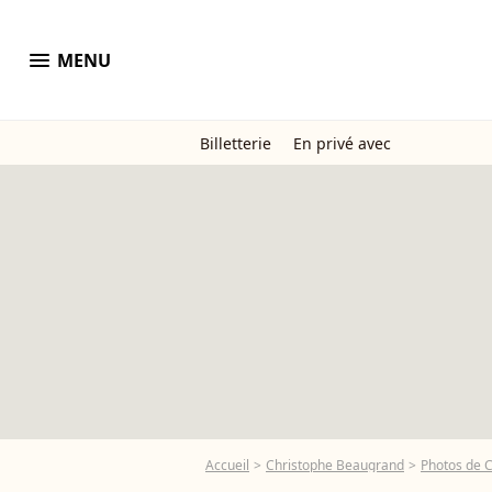
menu
MENU
Billetterie
En privé avec
Accueil
Christophe Beaugrand
Photos de 