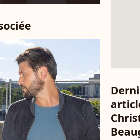
ssociée
Derni
articl
Chris
Beau