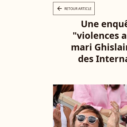
arrow_left
RETOUR ARTICLE
Une enquê
"violences 
mari Ghislai
des Intern