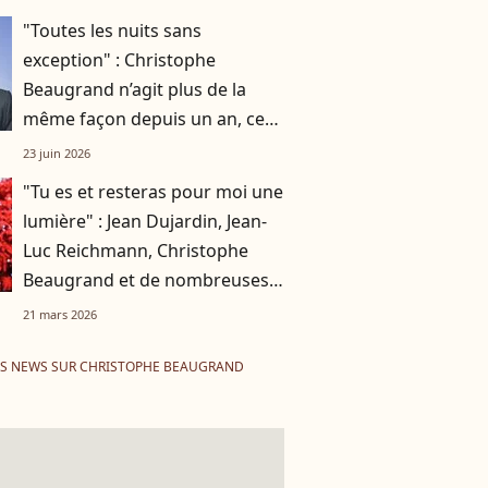
"Toutes les nuits sans
exception" : Christophe
Beaugrand n’agit plus de la
même façon depuis un an, cet
événement a tout changé
23 juin 2026
"Tu es et resteras pour moi une
lumière" : Jean Dujardin, Jean-
Luc Reichmann, Christophe
Beaugrand et de nombreuses
personnalités saluent une
21 mars 2026
dernière fois Isabelle Mergault
ES NEWS SUR CHRISTOPHE BEAUGRAND