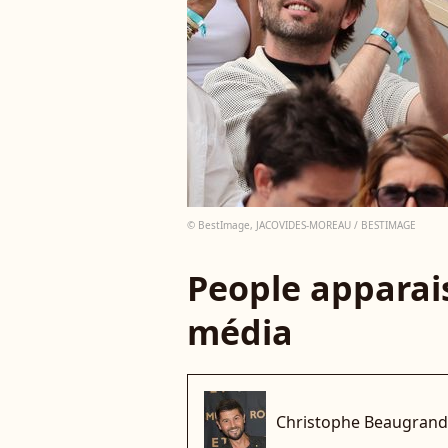
© BestImage, JACOVIDES-MOREAU / BESTIMAGE
People apparais
média
Christophe Beaugrand