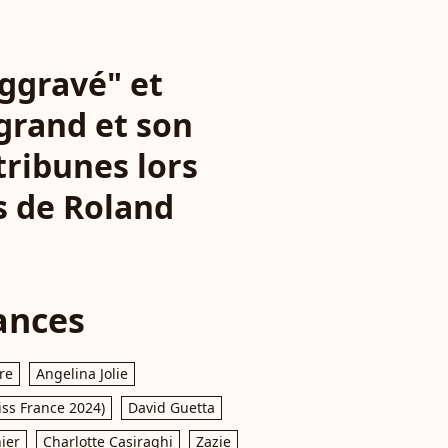
ggravé" et
grand et son
tribunes lors
s de Roland
ances
re
Angelina Jolie
iss France 2024)
David Guetta
ier
Charlotte Casiraghi
Zazie