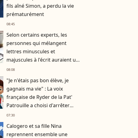
fils aîné Simon, a perdu la vie
prématurément
08:45
Selon certains experts, les
personnes qui mélangent
lettres minuscules et
majuscules à l'écrit auraient un
besoin de se différencier
08:08
"Je n'étais pas bon élève, je
gagnais ma vie" : La voix
française de Ryder de la Pat'
Patrouille a choisi d'arrêter
l'école à 17 ans
07:30
Calogero et sa fille Nina
reprennent ensemble une