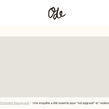
Christophe Beaugrand
Une enquête a été ouverte pour "vol aggravé" et "violences aggravées". Christophe Beaugrand et son mari Ghislain Beaugrand-Gerin dans les tribun