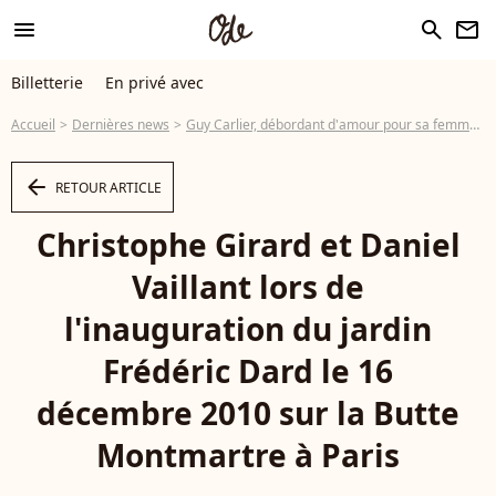
menu
search
newsletter
Billetterie
En privé avec
Accueil
Dernières news
Guy Carlier, débordant d'amour pour sa femme, la fille de "San-Antonio" !
arrow_left
RETOUR ARTICLE
Christophe Girard et Daniel
Vaillant lors de
l'inauguration du jardin
Frédéric Dard le 16
décembre 2010 sur la Butte
Montmartre à Paris