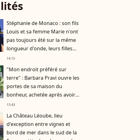
lités
Stéphanie de Monaco : son fils
Louis et sa femme Marie n'ont
pas toujours été sur la même
longueur d'onde, leurs filles
concernées
14:15
"Mon endroit préféré sur
terre" : Barbara Pravi ouvre les
portes de sa maison du
bonheur, achetée après avoir
été au RSA
13:43
La Château Léoube, lieu
d'exception entre vignes et
bord de mer dans le sud de la