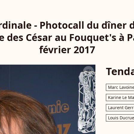
rdinale - Photocall du dîner 
 des César au Fouquet's à Pa
février 2017
Tend
Marc Lavoin
Karine Le M
Laurent Gerr
Louis Ducrue