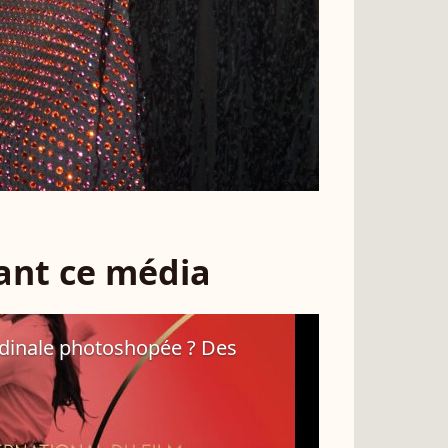
sant ce média
rdinale photoshopée ? Des