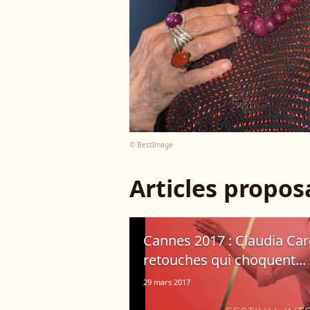
© BestImage
Articles propo
Cannes 2017 : Claudia Ca
retouches qui choquent...
29 mars 2017