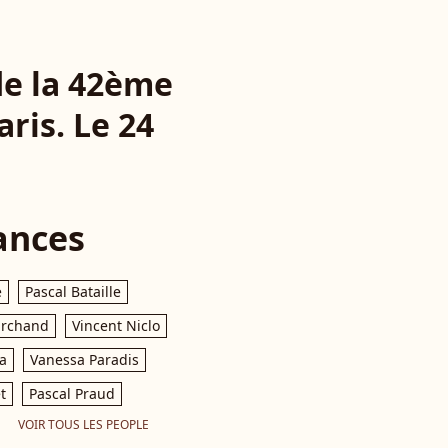
de la 42ème
ris. Le 24
ances
e
Pascal Bataille
archand
Vincent Niclo
a
Vanessa Paradis
t
Pascal Praud
VOIR TOUS LES PEOPLE