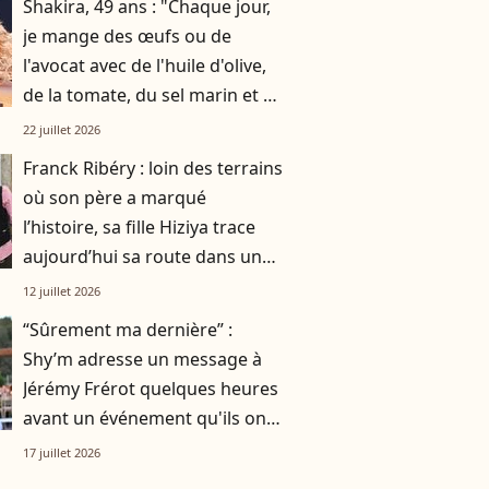
Shakira, 49 ans : "Chaque jour,
je mange des œufs ou de
l'avocat avec de l'huile d'olive,
de la tomate, du sel marin et un
smoothie"
22 juillet 2026
Franck Ribéry : loin des terrains
où son père a marqué
l’histoire, sa fille Hiziya trace
aujourd’hui sa route dans un
tout autre univers
12 juillet 2026
“Sûrement ma dernière” :
Shy’m adresse un message à
Jérémy Frérot quelques heures
avant un événement qu'ils ont
vécu ensemble
17 juillet 2026