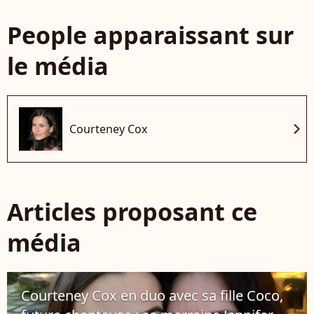
People apparaissant sur
le média
chevron_right
Courteney Cox
Articles proposant ce
média
Courteney Cox en duo avec sa fille Coco,