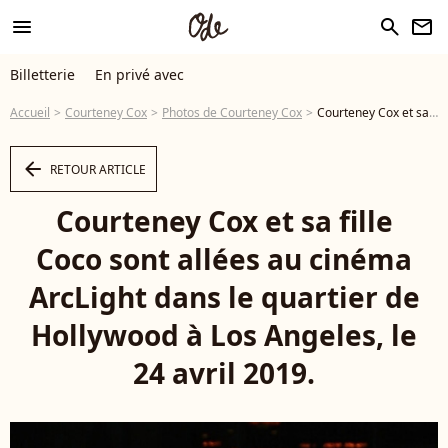
menu
search
newsletter
Billetterie
En privé avec
Accueil
Courteney Cox
Photos de Courteney Cox
Courteney Cox et sa fille Coco sont allées au cinéma ArcLight dans le quartier de Hollywood à Los Angeles, le 24 avril 2019. - Photo
arrow_left
RETOUR ARTICLE
Courteney Cox et sa fille
Coco sont allées au cinéma
ArcLight dans le quartier de
Hollywood à Los Angeles, le
24 avril 2019.