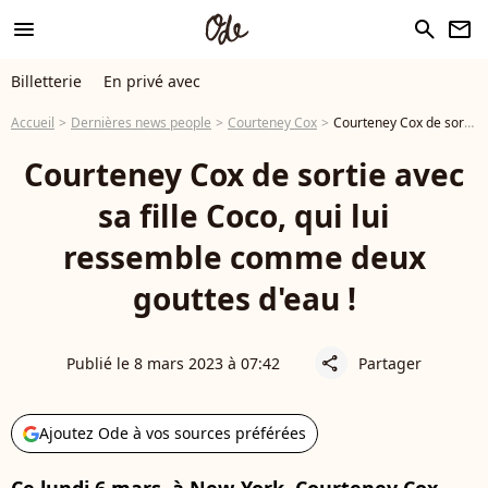
menu
search
newsletter
Billetterie
En privé avec
Accueil
Dernières news people
Courteney Cox
Courteney Cox de sortie avec sa fille Coco, qui lui ressemble comme deux gouttes d'eau !
Courteney Cox de sortie avec
sa fille Coco, qui lui
ressemble comme deux
gouttes d'eau !
Publié le 8 mars 2023 à 07:42
Partager
share
Ajoutez Ode à vos sources préférées