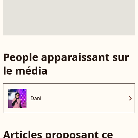
People apparaissant sur
le média
chevron_right
Dani
Articles proposant ce