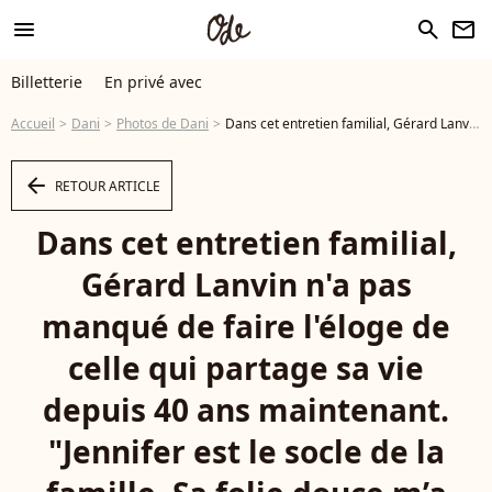
menu
search
newsletter
Billetterie
En privé avec
Accueil
Dani
Photos de Dani
Dans cet entretien familial, Gérard Lanvin n'a pas manqué de faire l'éloge de celle qui partage sa vie depuis 40 ans maintenant. "Jennifer est le socle de la famille. Sa folie douce m’a séduit dès le premier jour. Elle est tout ce que je ne suis pas. Avec son grain de folie, elle nous apporte de la tendresse". Dani et Jennifer Lanvin lors de la soirée de lancement du nouveau parfum Azzaro « Wanted » à Paris, le 26 mai 2016. Photo : Jerome Domine/ABACAPRESS.COM - Photo
arrow_left
RETOUR ARTICLE
Dans cet entretien familial,
Gérard Lanvin n'a pas
manqué de faire l'éloge de
celle qui partage sa vie
depuis 40 ans maintenant.
"Jennifer est le socle de la