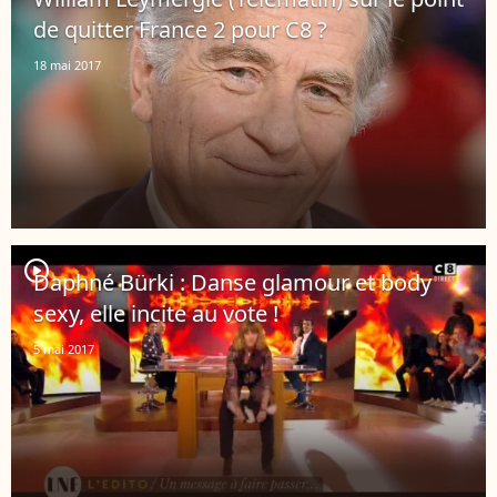
de quitter France 2 pour C8 ?
18 mai 2017
player2
Daphné Bürki : Danse glamour et body
sexy, elle incite au vote !
5 mai 2017