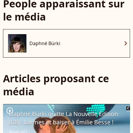
People apparaissant sur
le média
chevron_right
Daphné Bürki
Articles proposant ce
média
player2
Daphné Bürki quitte La Nouvelle Édition
(C8) : Larmes et baiser à Émilie Besse !
30 juin 2017