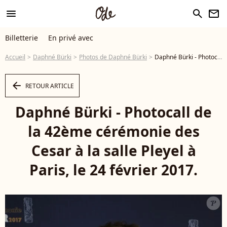
menu
search
newsletter
Billetterie
En privé avec
Accueil
Daphné Bürki
Photos de Daphné Bürki
Daphné Bürki - Photocall de la 42ème cérémonie des Cesar à la salle Pleyel à Paris, le 24 février 2017. © Dominique Jacovides - Olivier Borde / Bestimage - Photo
arrow_left
RETOUR ARTICLE
Daphné Bürki - Photocall de
la 42ème cérémonie des
Cesar à la salle Pleyel à
Paris, le 24 février 2017.