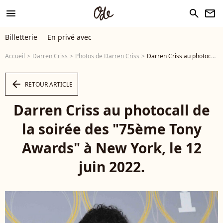
menu
search
newsletter
Billetterie
En privé avec
Accueil
Darren Criss
Photos de Darren Criss
Darren Criss au photocall de la soirée des "75ème Tony Awards" à New York, le 12 juin 2022. - Photo
arrow_left
RETOUR ARTICLE
Darren Criss au photocall de
la soirée des "75ème Tony
Awards" à New York, le 12
juin 2022.