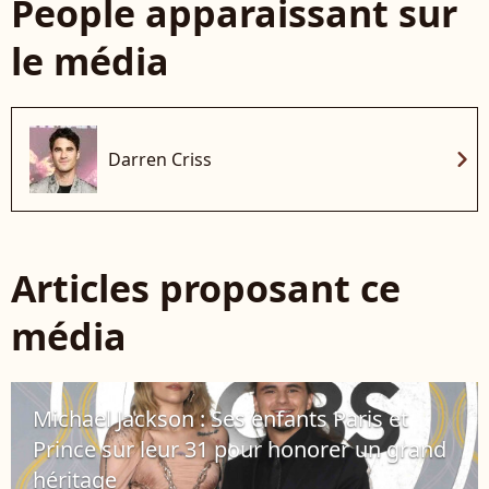
People apparaissant sur
le média
chevron_right
Darren Criss
Articles proposant ce
média
Michael Jackson : Ses enfants Paris et
Prince sur leur 31 pour honorer un grand
héritage