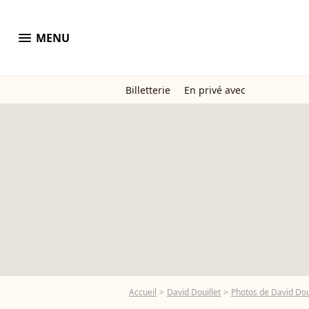
menu
MENU
Billetterie
En privé avec
Accueil
David Douillet
Photos de David Dou