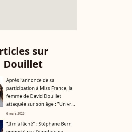
rticles sur
 Douillet
Après l’annonce de sa
participation à Miss France, la
femme de David Douillet
attaquée sur son âge : "Un vrai
problème de société"
6 mars 2025
"Il m'a lâché" : Stéphane Bern
emporté par l'émotion en