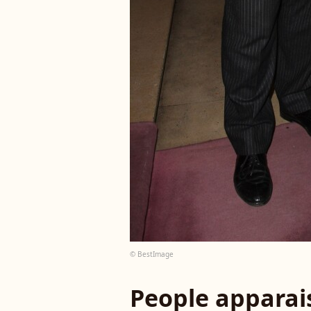
© BestImage
People apparais