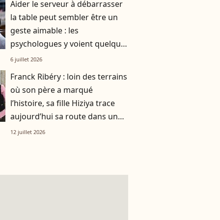
Aider le serveur à débarrasser
la table peut sembler être un
geste aimable : les
psychologues y voient quelque
chose de bien plus profond.
6 juillet 2026
Franck Ribéry : loin des terrains
où son père a marqué
l’histoire, sa fille Hiziya trace
aujourd’hui sa route dans un
tout autre univers
12 juillet 2026