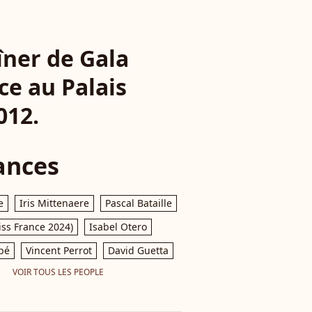
îner de Gala
e au Palais
012.
ances
e
Iris Mittenaere
Pascal Bataille
iss France 2024)
Isabel Otero
pé
Vincent Perrot
David Guetta
VOIR TOUS LES PEOPLE