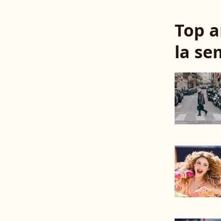
Top a
la se