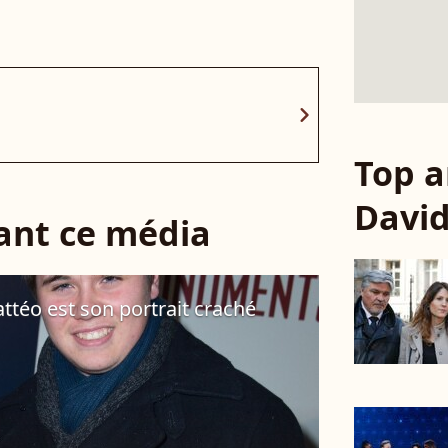
chevron_right
Top a
David
sant ce média
attéo est son portrait craché