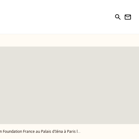
search
newsletter
e au Palais d'Iéna à Paris le 27 Novembre 2012. - Photo