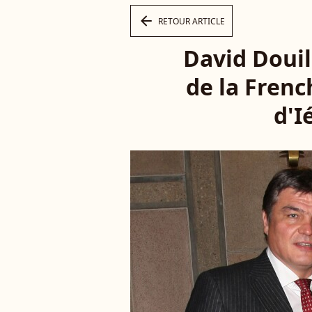
arrow_left
RETOUR ARTICLE
David Douil
de la Fren
d'I