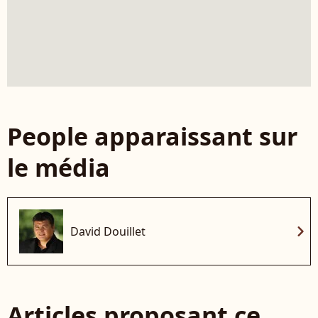
People apparaissant sur
le média
chevron_right
David Douillet
Articles proposant ce