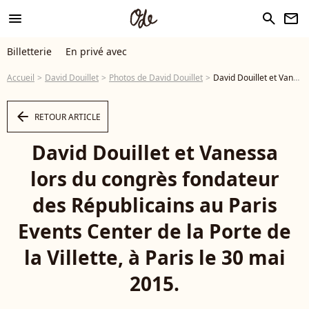
menu
search
newsletter
Billetterie
En privé avec
Accueil
David Douillet
Photos de David Douillet
David Douillet et Vanessa lors du congrès fondateur des Républicains au Paris Events Center de la Porte de la Villette, à Paris le 30 mai 2015. - Photo
arrow_left
RETOUR ARTICLE
David Douillet et Vanessa
lors du congrès fondateur
des Républicains au Paris
Events Center de la Porte de
la Villette, à Paris le 30 mai
2015.