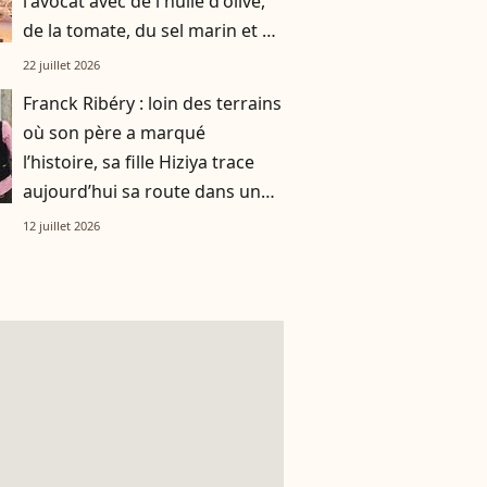
l'avocat avec de l'huile d'olive,
de la tomate, du sel marin et un
smoothie"
22 juillet 2026
Franck Ribéry : loin des terrains
où son père a marqué
l’histoire, sa fille Hiziya trace
aujourd’hui sa route dans un
tout autre univers
12 juillet 2026