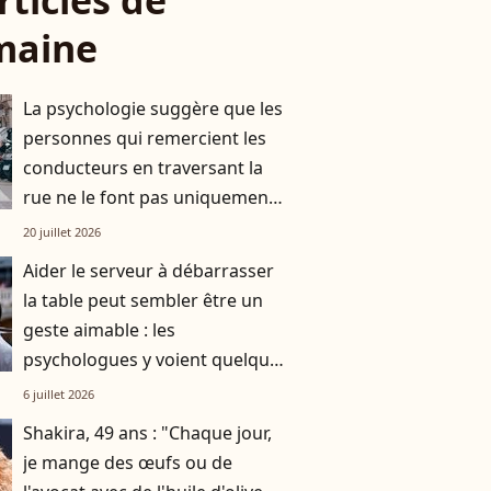
rticles de
maine
La psychologie suggère que les
personnes qui remercient les
conducteurs en traversant la
rue ne le font pas uniquement
par gratitude
20 juillet 2026
Aider le serveur à débarrasser
la table peut sembler être un
geste aimable : les
psychologues y voient quelque
chose de bien plus profond.
6 juillet 2026
Shakira, 49 ans : "Chaque jour,
je mange des œufs ou de