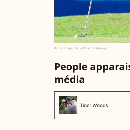
© BestImage, Zuma Press/Bestimage
People apparais
média
Tiger Woods