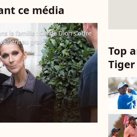
sant ce média
s la famille : Céline Dion s'offre
 veillent au grain
Top a
Tige