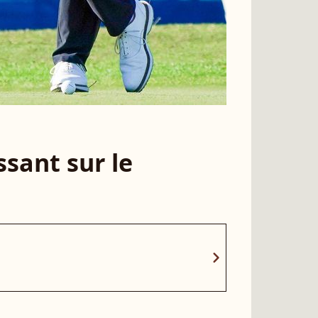
sant sur le
chevron_right