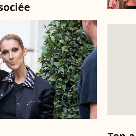
ssociée