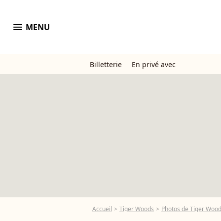
menu
MENU
Billetterie
En privé avec
Accueil
Tiger Woods
Photos de Tiger Woo