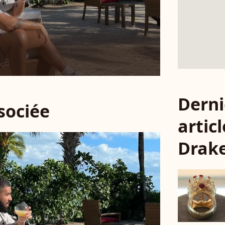
Derni
ssociée
articl
Drak