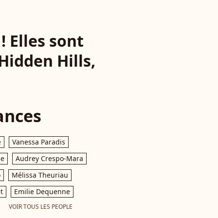
! Elles sont
Hidden Hills,
ances
e
Vanessa Paradis
le
Audrey Crespo-Mara
o
Mélissa Theuriau
t
Emilie Dequenne
VOIR TOUS LES PEOPLE