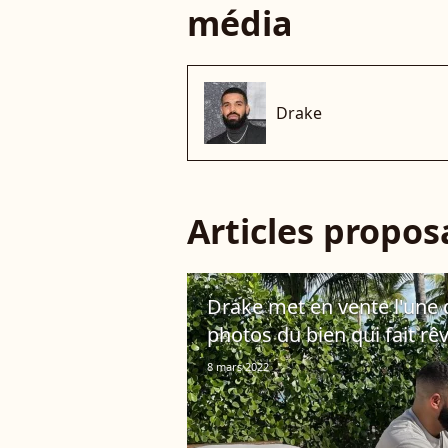
média
Drake
Articles propo
Drake met en vente l'une 
photos du bien qui fait rêv
8 mars 2022