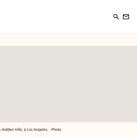
search
newsletter
à Hidden Hills, à Los Angeles. - Photo