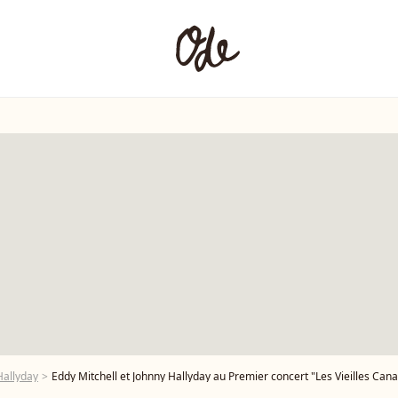
Hallyday
Eddy Mitchell et Johnny Hallyday au Premier concert "Les Vieilles Canailles" au POPB d