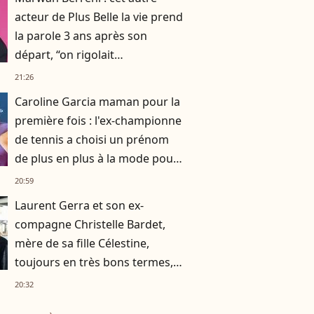
acteur de Plus Belle la vie prend
la parole 3 ans après son
départ, “on rigolait
énormément, on se prenait la
21:26
tête aussi”
Caroline Garcia maman pour la
première fois : l'ex-championne
de tennis a choisi un prénom
de plus en plus à la mode pour
son fils
20:59
Laurent Gerra et son ex-
compagne Christelle Bardet,
mère de sa fille Célestine,
toujours en très bons termes,
la preuve en images
20:32