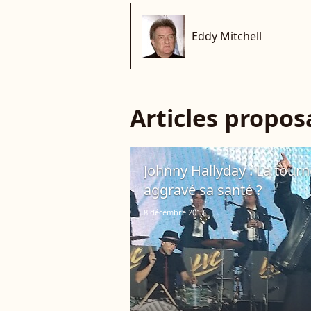
Eddy Mitchell
Articles propo
Johnny Hallyday : La tourné
aggravé sa santé ?
8 décembre 2017