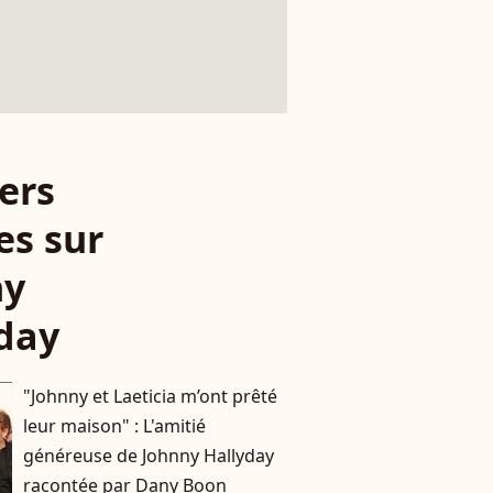
ers
es sur
ny
day
"Johnny et Laeticia m’ont prêté
leur maison" : L'amitié
généreuse de Johnny Hallyday
racontée par Dany Boon