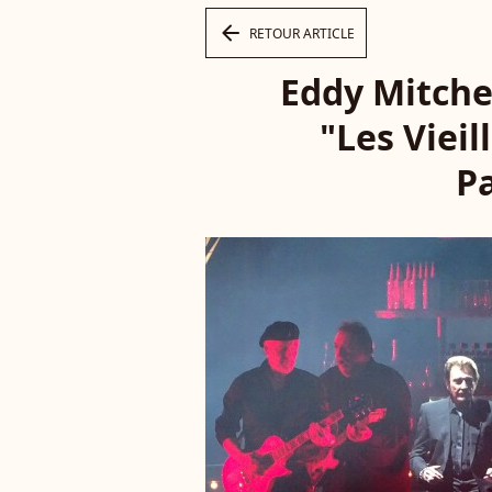
arrow_left
RETOUR ARTICLE
Eddy Mitche
"Les Vieil
Pa