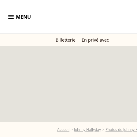
menu
MENU
Billetterie
En privé avec
Accueil
Johnny Hallyday
Photos de Johnny 