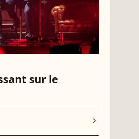
sant sur le
chevron_right