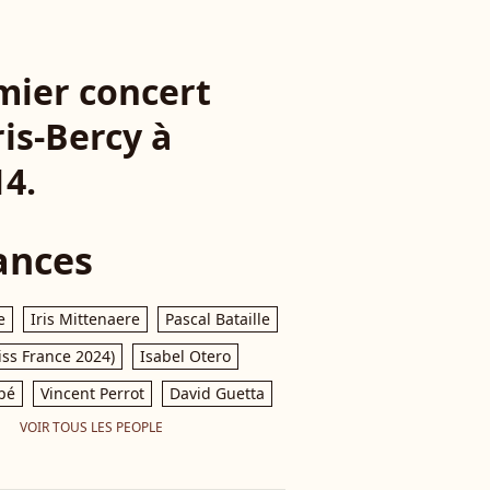
mier concert
ris-Bercy à
14.
ances
e
Iris Mittenaere
Pascal Bataille
iss France 2024)
Isabel Otero
pé
Vincent Perrot
David Guetta
VOIR TOUS LES PEOPLE