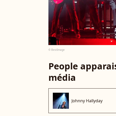
© BestImage
People apparais
média
Johnny Hallyday