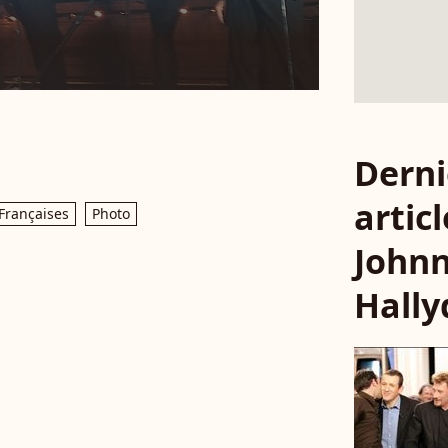
Derni
articl
Françaises
Photo
John
Hally