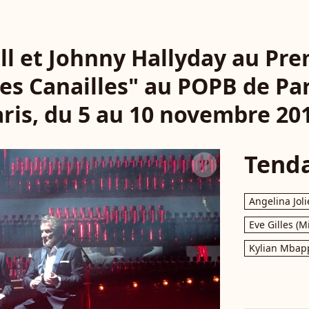
ll et Johnny Hallyday au Pre
les Canailles" au POPB de Pa
ris, du 5 au 10 novembre 20
Tend
Angelina Joli
Eve Gilles (M
Kylian Mbap