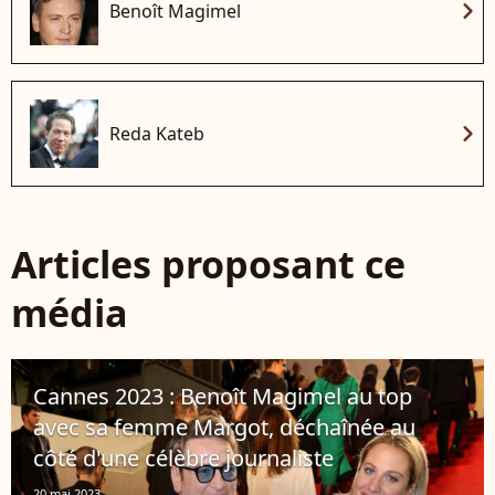
chevron_right
Benoît Magimel
chevron_right
Reda Kateb
Articles proposant ce
média
Cannes 2023 : Benoît Magimel au top
avec sa femme Margot, déchaînée au
côté d'une célèbre journaliste
20 mai 2023