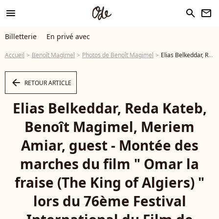
menu
search
newsletter
Billetterie
En privé avec
Accueil
Benoît Magimel
Photos de Benoît Magimel
Elias Belkeddar, Reda Kateb, Benoît Magimel, Meriem Amiar, guest - Montée des marches du film " Omar la fraise (The King of Algiers) " lors du 76ème Festival International du Film de Cannes, au Palais des Festivals à Cannes. Le 19 mai 2023 © Jacovides-Moreau / Bestimage - Photo
arrow_left
RETOUR ARTICLE
Elias Belkeddar, Reda Kateb,
Benoît Magimel, Meriem
Amiar, guest - Montée des
marches du film " Omar la
fraise (The King of Algiers) "
lors du 76ème Festival