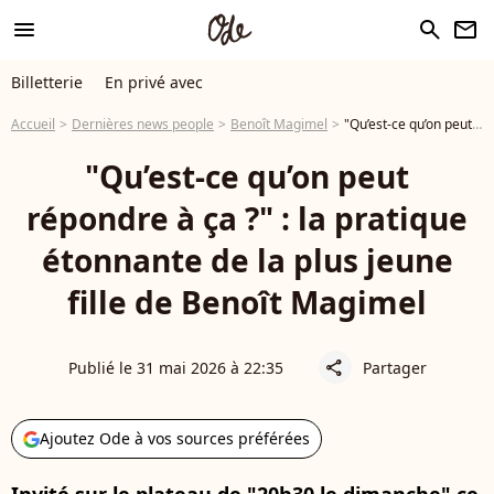
menu
search
newsletter
Billetterie
En privé avec
Accueil
Dernières news people
Benoît Magimel
"Qu’est-ce qu’on peut répondre à ça ?" : la pratique étonnante de la plus jeune fille de Benoît Magimel
"Qu’est-ce qu’on peut
répondre à ça ?" : la pratique
étonnante de la plus jeune
fille de Benoît Magimel
Publié le 31 mai 2026 à 22:35
Partager
share
Ajoutez Ode à vos sources préférées