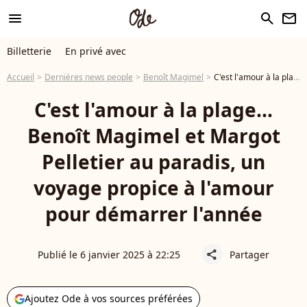
menu
search
newsletter
Billetterie
En privé avec
Accueil
Dernières news people
Benoît Magimel
C'est l'amour à la plage... Benoît Magimel et Margot Pelletier au paradis, un voyage propice à l'amour pour démarrer l'année
C'est l'amour à la plage...
Benoît Magimel et Margot
Pelletier au paradis, un
voyage propice à l'amour
pour démarrer l'année
Publié le 6 janvier 2025 à 22:25
Partager
share
Ajoutez Ode à vos sources préférées