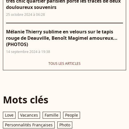
très chic quartier parisien porte les traces de deux
douloureux souvenirs
25 octobre 2024 à 06:28
Mélanie Thierry sublime en velours sur le tapis
rouge de Deauville, Benoît Magimel amoureux...
(PHOTOS)
14 septembre 2024 à 19:38
TOUS LES ARTICLES
Mots clés
Love
Vacances
Famille
People
Personnalités Françaises
Photo