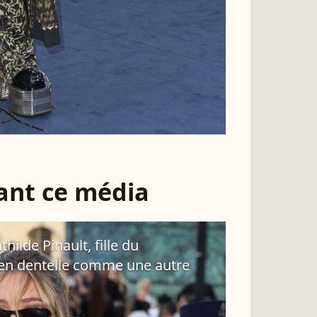
sant ce média
lde Pinault, fille du
t en dentelle comme une autre