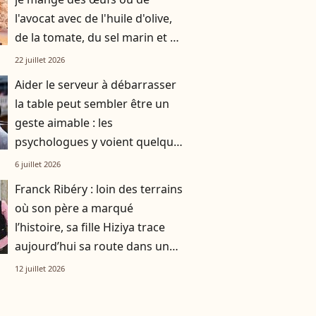
l'avocat avec de l'huile d'olive,
de la tomate, du sel marin et un
smoothie"
22 juillet 2026
Aider le serveur à débarrasser
la table peut sembler être un
geste aimable : les
psychologues y voient quelque
chose de bien plus profond.
6 juillet 2026
Franck Ribéry : loin des terrains
où son père a marqué
l’histoire, sa fille Hiziya trace
aujourd’hui sa route dans un
tout autre univers
12 juillet 2026