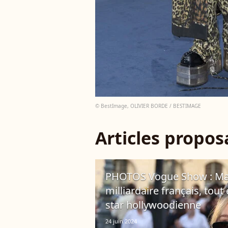
© BestImage, OLIVIER BORDE / BESTIMAGE
Articles propo
PHOTOS Vogue Show : Mathi
milliardaire français, tou
star hollywoodienne
24 juin 2024