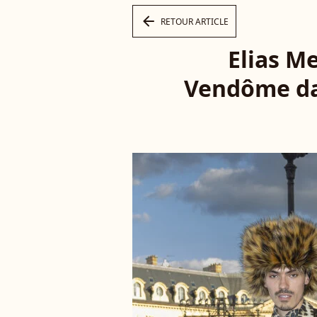
arrow_left
RETOUR ARTICLE
Elias M
Vendôme dan