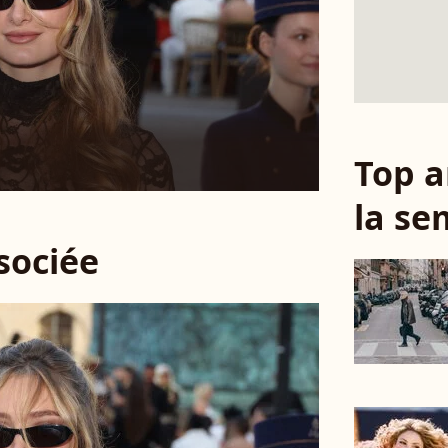
Top a
la se
ssociée