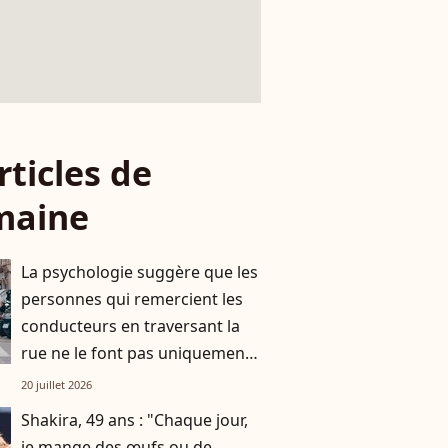
rticles de
maine
La psychologie suggère que les
personnes qui remercient les
conducteurs en traversant la
rue ne le font pas uniquement
par gratitude
20 juillet 2026
Shakira, 49 ans : "Chaque jour,
je mange des œufs ou de