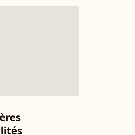
ères
lités