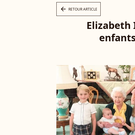
arrow_left
RETOUR ARTICLE
Elizabeth 
enfant