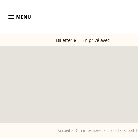
menu
MENU
Billetterie
En privé avec
Accueil
Dernières news
Jubilé d'Elizabeth I