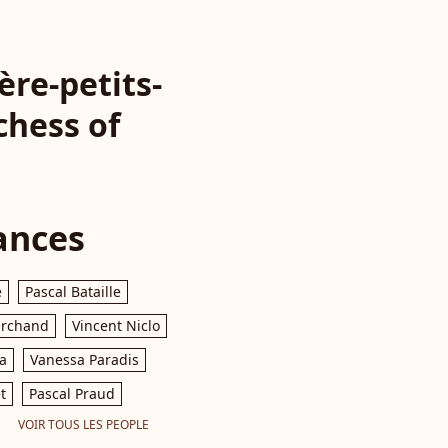
ère-petits-
hess of
ances
e
Pascal Bataille
archand
Vincent Niclo
a
Vanessa Paradis
t
Pascal Praud
VOIR TOUS LES PEOPLE