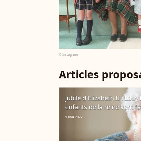
© Instagram
Articles propo
Jubilé d'Elizabeth II : Lady 
enfants de la reine vont fa
9 mai 2022