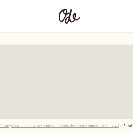
I : Lady Louise et les arrière-petits-enfants de la reine vont faire le show !
Elizabeth II