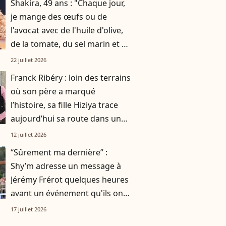
Shakira, 49 ans : "Chaque jour,
je mange des œufs ou de
l'avocat avec de l'huile d'olive,
de la tomate, du sel marin et un
smoothie"
22 juillet 2026
Franck Ribéry : loin des terrains
où son père a marqué
l’histoire, sa fille Hiziya trace
aujourd’hui sa route dans un
tout autre univers
12 juillet 2026
“Sûrement ma dernière” :
Shy’m adresse un message à
Jérémy Frérot quelques heures
avant un événement qu'ils ont
vécu ensemble
17 juillet 2026