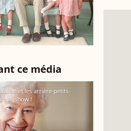
sant ce média
Louise et les arrière-petits-
ire le show !