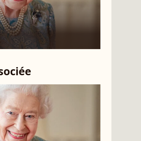
ssociée