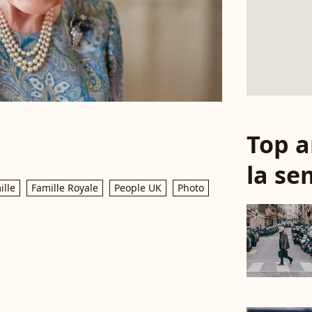
Top a
la se
ille
Famille Royale
People UK
Photo