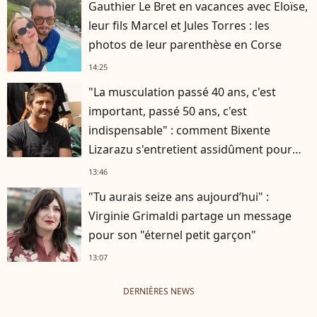
Gauthier Le Bret en vacances avec Eloïse,
leur fils Marcel et Jules Torres : les
photos de leur parenthèse en Corse
14:25
"La musculation passé 40 ans, c'est
important, passé 50 ans, c'est
indispensable" : comment Bixente
Lizarazu s'entretient assidûment pour
rester musclé à 56 ans ?
13:46
"Tu aurais seize ans aujourd’hui" :
Virginie Grimaldi partage un message
pour son "éternel petit garçon"
13:07
DERNIÈRES NEWS