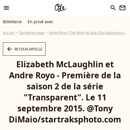
menu
search
newsletter
Billetterie
En privé avec
Accueil
Dernières news
Andre Royo (The Wire) et Jane Choi divorcent après vingt-deux ans de mariage
arrow_left
RETOUR ARTICLE
Elizabeth McLaughlin et
Andre Royo - Première de la
saison 2 de la série
"Transparent". Le 11
septembre 2015. @Tony
DiMaio/startraksphoto.com