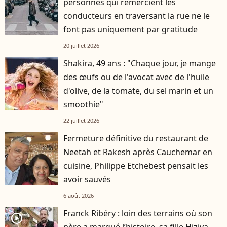
personnes qui remercient les
conducteurs en traversant la rue ne le
font pas uniquement par gratitude
20 juillet 2026
Shakira, 49 ans : "Chaque jour, je mange
des œufs ou de l'avocat avec de l'huile
d'olive, de la tomate, du sel marin et un
smoothie"
22 juillet 2026
Fermeture définitive du restaurant de
Neetah et Rakesh après Cauchemar en
cuisine, Philippe Etchebest pensait les
avoir sauvés
6 août 2026
Franck Ribéry : loin des terrains où son
player2
père a marqué l’histoire, sa fille Hiziya