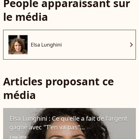
People apparaissant sur
le média
chevron_right
Elsa Lunghini
Articles proposant ce
média
Elsa Lunghini : Ce qu'elle a fait de l'argent
gagné avec "T'en va pas"...
2 mai 2018