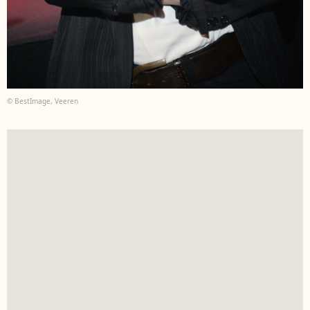
© BestImage, Veeren