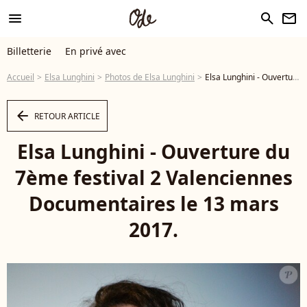
menu
search
newsletter
Billetterie
En privé avec
Accueil
Elsa Lunghini
Photos de Elsa Lunghini
Elsa Lunghini - Ouverture du 7ème festival 2 Valenciennes Documentaires le 13 mars 2017. © Veeren/Bestimage - Photo
arrow_left
RETOUR ARTICLE
Elsa Lunghini - Ouverture du
7ème festival 2 Valenciennes
Documentaires le 13 mars
2017.