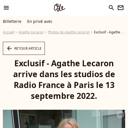
menu
search
newsletter
Billetterie
En privé avec
Accueil
Agathe Lecaron
Photos de Agathe Lecaron
Exclusif - Agathe Lecaron arrive dans les studios de Radio France à Paris le 13 septembre 2022. © Panoramic / Bestimage - Photo
arrow_left
RETOUR ARTICLE
Exclusif - Agathe Lecaron
arrive dans les studios de
Radio France à Paris le 13
septembre 2022.