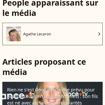
People apparaissant sur
le média
chevron_right
Agathe Lecaron
Articles proposant ce
média
Rien ne s'est déroulé comme prévu pour
Agathe Lecaron (Les Maternelles) : son fils
est né avec certaines particularités