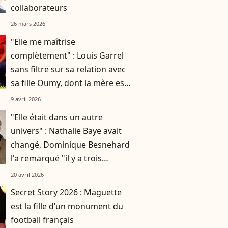
collaborateurs
26 mars 2026
"Elle me maîtrise
complètement" : Louis Garrel
sans filtre sur sa relation avec
sa fille Oumy, dont la mère est
Valeria Bruni-Tedeschi
9 avril 2026
"Elle était dans un autre
univers" : Nathalie Baye avait
changé, Dominique Besnehard
l'a remarqué "il y a trois
semaines" en lui rendant visite
20 avril 2026
Secret Story 2026 : Maguette
est la fille d’un monument du
football français