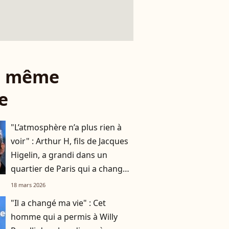
le même
e
"L’atmosphère n’a plus rien à
voir" : Arthur H, fils de Jacques
Higelin, a grandi dans un
quartier de Paris qui a changé
du tout au tout
18 mars 2026
"Il a changé ma vie" : Cet
homme qui a permis à Willy