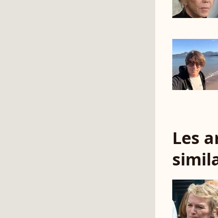
Les a
simil