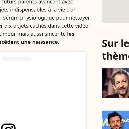
s futurs parents avancent avec
ets indispensables à la vie d’un
s, sérum physiologique pour nettoyer
er dix objets cachés dans cette vidéo
umour mais aussi sincérité
les
Sur 
récèdent une naissance
.
thèm