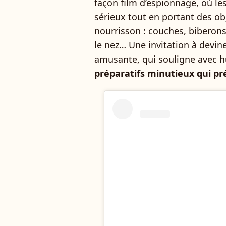
façon film d’espionnage, où le
sérieux tout en portant des obj
nourrisson : couches, biberon
le nez… Une invitation à devin
amusante, qui souligne avec h
préparatifs minutieux qui p