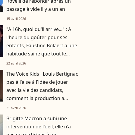
Rovelli de rebondir après un
passage à vide il y a un an
15 avril 2026
"A 16h, quoi qu'il arrive..." : A
l'heure du goûter pour ses
enfants, Faustine Bolaert a une
habitude saine que tout le
monde peut copier
22 avril 2026
The Voice Kids : Louis Bertignac
pas à l'aise à l'idée de jouer
avec la vie des candidats,
comment la production a
réussi à le faire rempiler
21 avril 2026
malgré tout ?
Brigitte Macron a subi une
intervention de l'oeil, elle n'a
pas pu participer à un