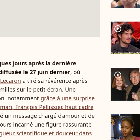
player2
ues jours après la dernière
 diffusée le 27 juin dernier
, où
player2
 Lecaron
a tiré sa révérence après
illes sur le petit écran. Une
ion, notamment
grâce à une surprise
mari, François Pellissier, haut cadre
ssé un message chargé d’amour et de
ujours incarné une figure rassurante
gueur scientifique et douceur dans