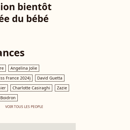
ion bientôt
vée du bébé
ances
re
Angelina Jolie
iss France 2024)
David Guetta
ier
Charlotte Casiraghi
Zazie
Boidron
VOIR TOUS LES PEOPLE