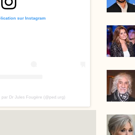
blication sur Instagram
e par Dr Jules Fougère (@ped.urg)