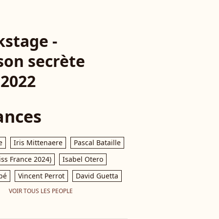
kstage -
son secrète
 2022
ances
e
Iris Mittenaere
Pascal Bataille
iss France 2024)
Isabel Otero
pé
Vincent Perrot
David Guetta
VOIR TOUS LES PEOPLE