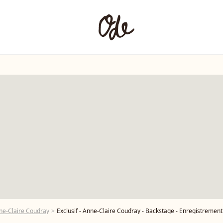
ne-Claire Coudray
Exclusif - Anne-Claire Coudray - Backstage - Enregistrement de l'émission "La Chanson secrète 10" 