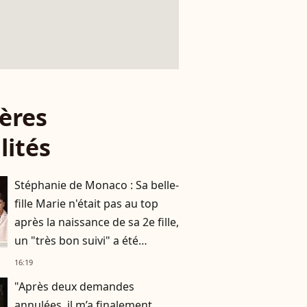
ères
lités
Stéphanie de Monaco : Sa belle-
fille Marie n'était pas au top
après la naissance de sa 2e fille,
un "très bon suivi" a été
nécessaire
16:19
"Après deux demandes
annulées, il m’a finalement