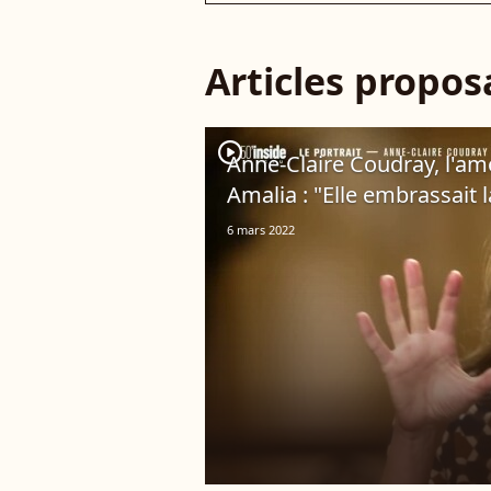
Articles propo
player2
Anne-Claire Coudray, l'amo
Amalia : "Elle embrassait 
6 mars 2022