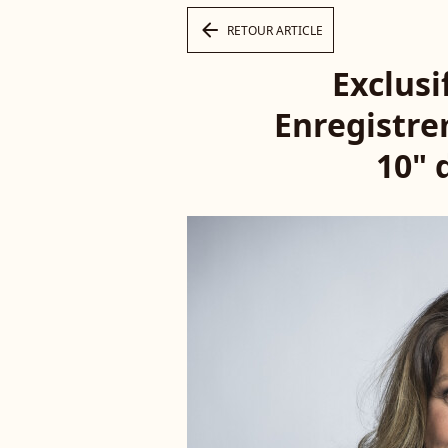
arrow_left
RETOUR ARTICLE
Exclusi
Enregistre
10" 