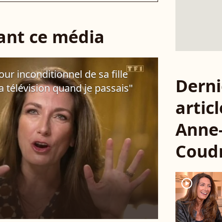
sant ce média
ur inconditionnel de sa fille
Derni
la télévision quand je passais"
articl
Anne-
Coud
player2