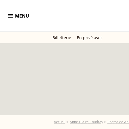
menu
MENU
Billetterie
En privé avec
Accueil
Anne-Claire Coudray
Photos de An