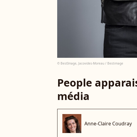
© BestImage, Jacovides-Moreau / Bestimage
People apparais
média
Anne-Claire Coudray