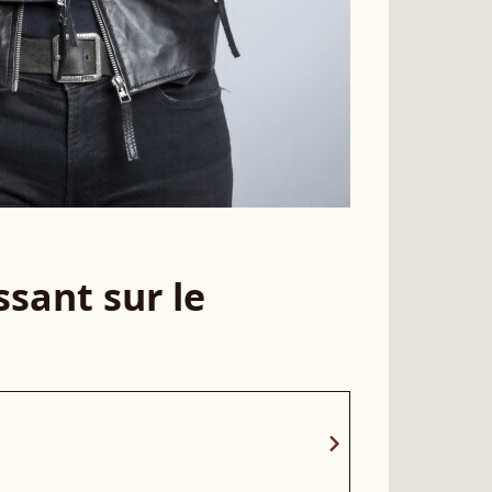
sant sur le
chevron_right