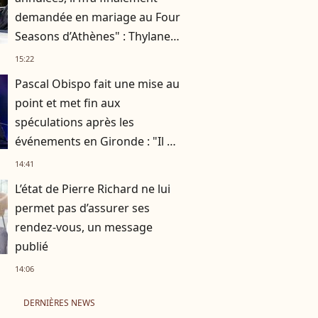
demandée en mariage au Four
Seasons d’Athènes" : Thylane
Blondeau raconte ses
15:22
fiançailles
Pascal Obispo fait une mise au
point et met fin aux
spéculations après les
événements en Gironde : "Il me
semble important de
14:41
répondre"
L’état de Pierre Richard ne lui
permet pas d’assurer ses
rendez-vous, un message
publié
14:06
DERNIÈRES NEWS