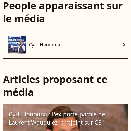
People apparaissant sur
le média
chevron_right
Cyril Hanouna
Articles proposant ce
média
Cyril Hanouna : L'ex-porte-parole de
Laurent Wauquiez le rejoint sur C8 !