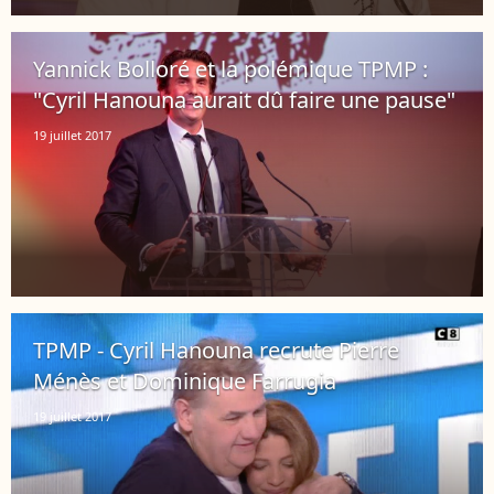
Yannick Bolloré et la polémique TPMP :
"Cyril Hanouna aurait dû faire une pause"
19 juillet 2017
TPMP - Cyril Hanouna recrute Pierre
Ménès et Dominique Farrugia
19 juillet 2017