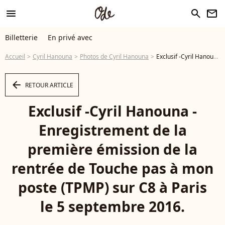
menu
search
newsletter
Billetterie
En privé avec
Accueil
Cyril Hanouna
Photos de Cyril Hanouna
Exclusif -Cyril Hanouna - Enregistrement de la première émission de la rentrée de Touche pas à mon poste (TPMP) sur C8 à Paris le 5 septembre 2016. © Dominique Jacovides - Photo
arrow_left
RETOUR ARTICLE
Exclusif -Cyril Hanouna -
Enregistrement de la
première émission de la
rentrée de Touche pas à mon
poste (TPMP) sur C8 à Paris
le 5 septembre 2016.