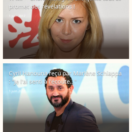
promet des révélations !
1 juin 2017
Cyril Hanouna reçu par Marlène Schiappa
: "Je l'ai senti à l'écoute..."
1 juin 2017