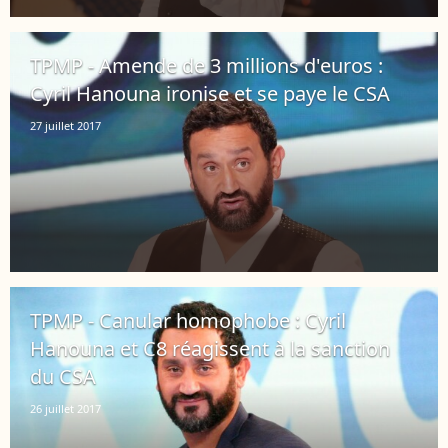
TPMP - Amende de 3 millions d'euros :
Cyril Hanouna ironise et se paye le CSA
27 juillet 2017
TPMP - Canular homophobe : Cyril
Hanouna et C8 réagissent à la sanction
du CSA
26 juillet 2017