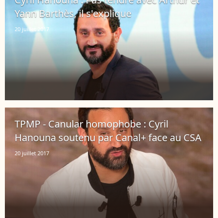
Yann Barthès, il s'explique
20 juillet 2017
TPMP - Canular homophobe : Cyril
Hanouna soutenu par Canal+ face au CSA
20 juillet 2017