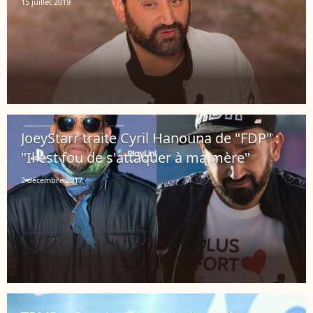
15 juillet 2019
JoeyStarr traite Cyril Hanouna de "FDP" :
"Il est fou de s'attaquer à ma mère"
2 décembre 2017