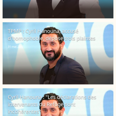
TPMP : Cyril Hanouna, accusé
d'homophobie, dépose trois plaintes
31 mai 2017
Cyril Hanouna : "Les déclarations des
intervenants du Refuge sont
incohérentes"