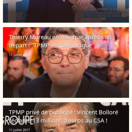
Thierry Moreau en manque après son
départ : "TPMP est une drogue"
13 juillet 2017
TPMP privé de publicité : Vincent Bolloré
réclame 13 millions d'euros au CSA !
11 juillet 2017