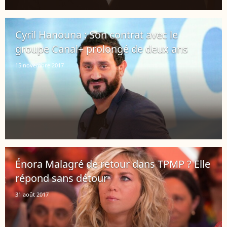
Cyril Hanouna : Son contrat avec le
groupe Canal+ prolongé de deux ans
15 novembre 2017
Énora Malagré de retour dans TPMP ? Elle
répond sans détour
31 août 2017