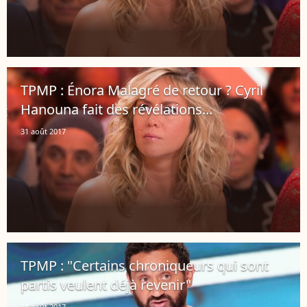
TPMP : Énora Malagré de retour ? Cyril
Hanouna fait des révélations...
31 août 2017
TPMP : "Certains chroniqueurs qui sont
partis veulent déjà revenir"
23 août 2017