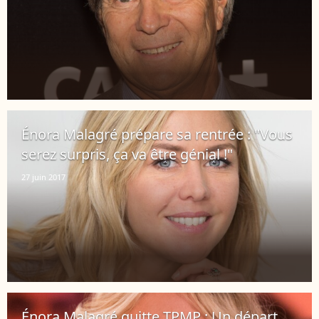
Énora Malagré prépare sa rentrée : "Vous
serez surpris, ça va être génial !"
27 juin 2017
Énora Malagré quitte TPMP : Un départ