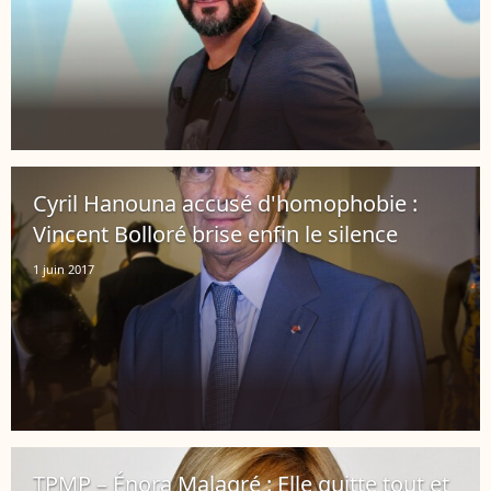
Cyril Hanouna accusé d'homophobie :
Vincent Bolloré brise enfin le silence
1 juin 2017
TPMP – Énora Malagré : Elle quitte tout et