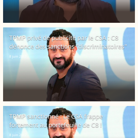
TPMP privé de publicité par le CSA : C8
dénonce des sanctions "discriminatoires"
8 juin 2017
TPMP sanctionné : Le CSA frappe
fortement au portefeuille de C8 !
8 juin 2017