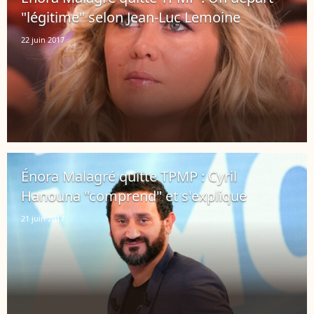
"légitime" selon Jean-Luc Lemoine
22 juin 2017
Énora Malagré quitte TPMP : Cyril
Hanouna "comprend" et s'explique
21 juin 2017