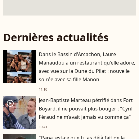
Dernières actualités
Dans le Bassin d'Arcachon, Laure
Manaudou a un restaurant qu'elle adore,
avec vue sur la Dune du Pilat : nouvelle
soirée avec sa fille Manon
11:10
Jean-Baptiste Marteau pétrifié dans Fort
player2
Boyard, il ne pouvait plus bouger : "Cyril
Féraud ne m’avait jamais vu comme ça"
10:41
"Papa, est-ce que tu as déjà fait de la