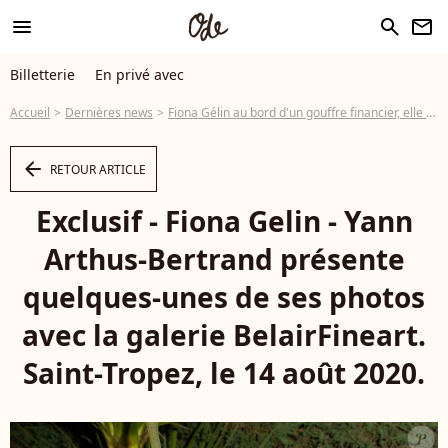
menu
search
newsletter
Billetterie
En privé avec
Accueil
Dernières news
Fiona Gélin au bord d'un gouffre financier, elle vit avec 500€ d'allocation handicapé
arrow_left
RETOUR ARTICLE
Exclusif - Fiona Gelin - Yann
Arthus-Bertrand présente
quelques-unes de ses photos
avec la galerie BelairFineart.
Saint-Tropez, le 14 août 2020.