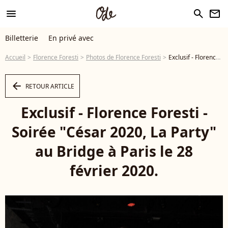
menu
search
newsletter
Billetterie
En privé avec
Accueil
Florence Foresti
Photos de Florence Foresti
Exclusif - Florence Foresti - Soirée "César 2020, La Party" au Bridge à Paris le 28 février 2020. © Jack Tribeca/Bestimage - Photo
arrow_left
RETOUR ARTICLE
Exclusif - Florence Foresti -
Soirée "César 2020, La Party"
au Bridge à Paris le 28
février 2020.