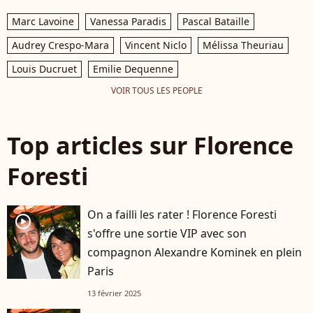
Marc Lavoine
Vanessa Paradis
Pascal Bataille
Audrey Crespo-Mara
Vincent Niclo
Mélissa Theuriau
Louis Ducruet
Emilie Dequenne
VOIR TOUS LES PEOPLE
Top articles sur Florence
Foresti
On a failli les rater ! Florence Foresti
player2
s'offre une sortie VIP avec son
compagnon Alexandre Kominek en plein
Paris
13 février 2025