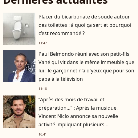
Placer du bicarbonate de soude autour
des toilettes : à quoi ça sert et pourquoi
c’est recommandé ?
11:47
Paul Belmondo réuni avec son petit-fils
Vahé qui vit dans le même immeuble que
lui : le garçonnet n'a d'yeux que pour son
papa à la télévision
11:18
“Après des mois de travail et
préparation…” : Après la musique,
Vincent Niclo annonce sa nouvelle
activité impliquant plusieurs
personnalités
10:41