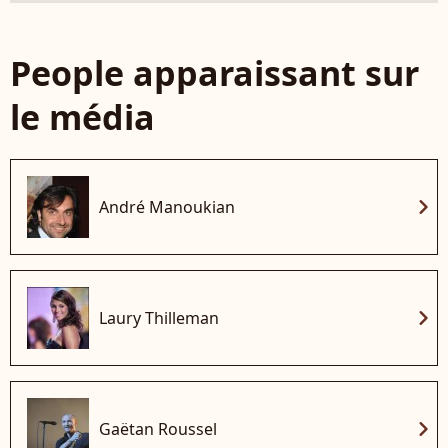
People apparaissant sur
le média
chevron_right
André Manoukian
chevron_right
Laury Thilleman
chevron_right
Gaëtan Roussel