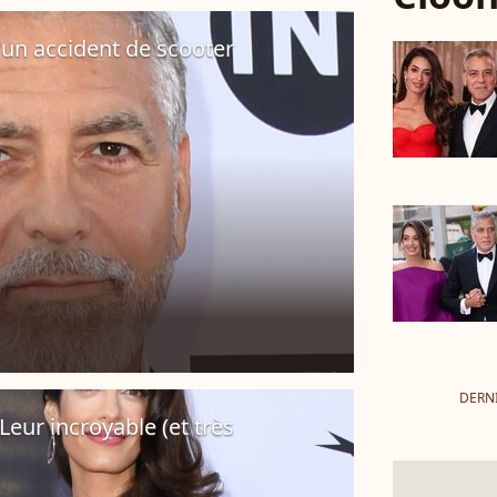
un accident de scooter
DERN
eur incroyable (et très