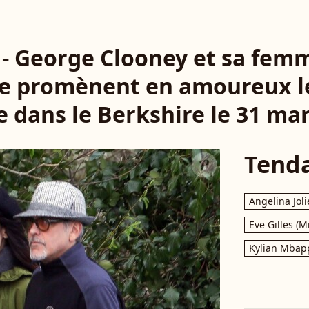
f - George Clooney et sa fem
se promènent en amoureux le
 dans le Berkshire le 31 ma
Tend
Angelina Joli
Eve Gilles (M
Kylian Mbap