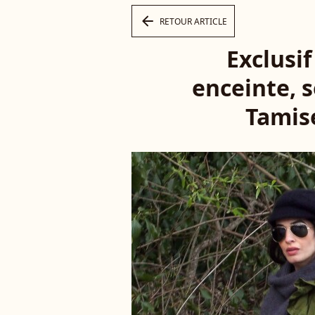
arrow_left
RETOUR ARTICLE
Exclusi
enceinte, 
Tamise