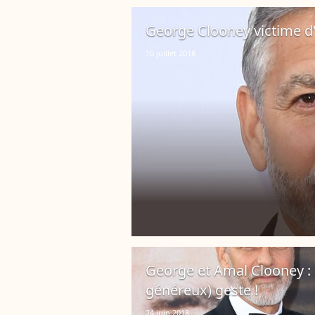
George Clooney victime d'
10 juillet 2018
George et Amal Clooney : L
généreux) geste !
24 juin 2018