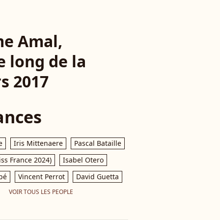
me Amal,
 long de la
rs 2017
ances
e
Iris Mittenaere
Pascal Bataille
iss France 2024)
Isabel Otero
pé
Vincent Perrot
David Guetta
VOIR TOUS LES PEOPLE