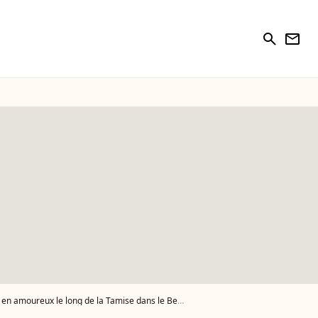
search
newsletter
g de la Tamise dans le Berkshire le 31 mars 2017 - Photo