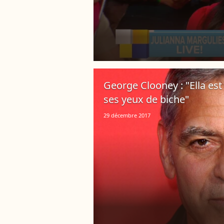
George Clooney : "Ella est 
ses yeux de biche"
29 décembre 2017