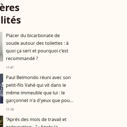
ères
lités
Placer du bicarbonate de
soude autour des toilettes : à
quoi ça sert et pourquoi c’est
recommandé ?
11:47
Paul Belmondo réuni avec son
petit-fils Vahé qui vit dans le
même immeuble que lui : le
garçonnet n'a d'yeux que pour
son papa à la télévision
11:18
“Après des mois de travail et