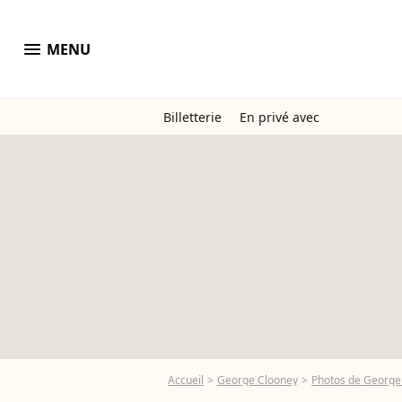
menu
MENU
Billetterie
En privé avec
Accueil
George Clooney
Photos de George