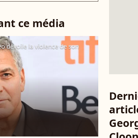
sant ce média
o dévoile la violence de son
Derni
articl
Geor
Cloo