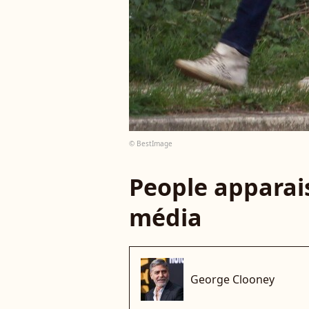
© BestImage
People apparais
média
George Clooney