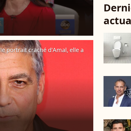
Derni
actua
le portrait craché d'Amal, elle a