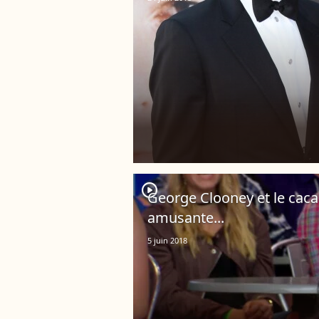
player2
George Clooney et le cac
amusante...
5 juin 2018