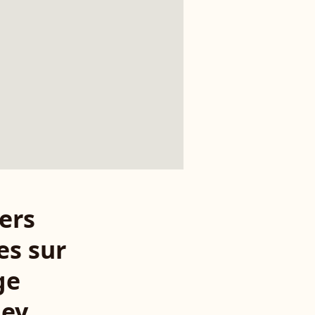
ers
es sur
ge
ney