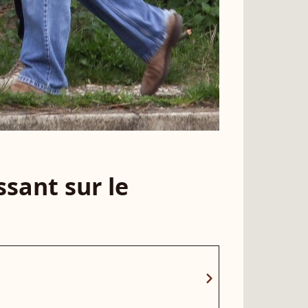
sant sur le
chevron_right