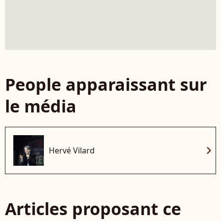
People apparaissant sur
le média
chevron_right
Hervé Vilard
Articles proposant ce