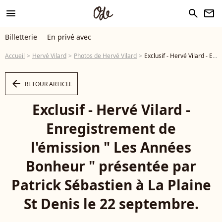
menu
search
newsletter
Billetterie
En privé avec
Accueil
Hervé Vilard
Photos de Hervé Vilard
Exclusif - Hervé Vilard - Enregistrement de l'émission " Les Années Bonheur " présentée par Patrick Sébastien à La Plaine St Denis le 22 septembre. - Photo
arrow_left
RETOUR ARTICLE
Exclusif - Hervé Vilard -
Enregistrement de
l'émission " Les Années
Bonheur " présentée par
Patrick Sébastien à La Plaine
St Denis le 22 septembre.