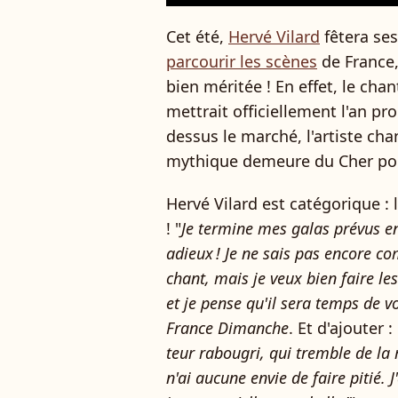
Cet été,
Hervé Vilard
fêtera ses
parcourir les scènes
de France,
bien méritée ! En effet, le cha
mettrait officiellement l'an pr
dessus le marché, l'artiste cha
mythique demeure du Cher pour
Hervé Vilard est catégorique : 
! "
Je termine mes galas prévus en
adieux ! Je ne sais pas encore c
chant, mais je veux bien faire le
et je pense qu'il sera temps de v
France Dimanche
. Et d'ajouter : 
teur rabougri, qui tremble de la
n'ai aucune envie de faire pitié. J