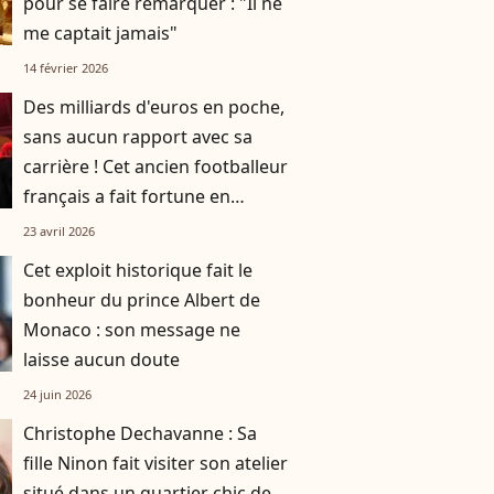
pour se faire remarquer : "Il ne
me captait jamais"
14 février 2026
Des milliards d'euros en poche,
sans aucun rapport avec sa
carrière ! Cet ancien footballeur
français a fait fortune en
biochimie
23 avril 2026
Cet exploit historique fait le
bonheur du prince Albert de
Monaco : son message ne
laisse aucun doute
24 juin 2026
Christophe Dechavanne : Sa
fille Ninon fait visiter son atelier
situé dans un quartier chic de