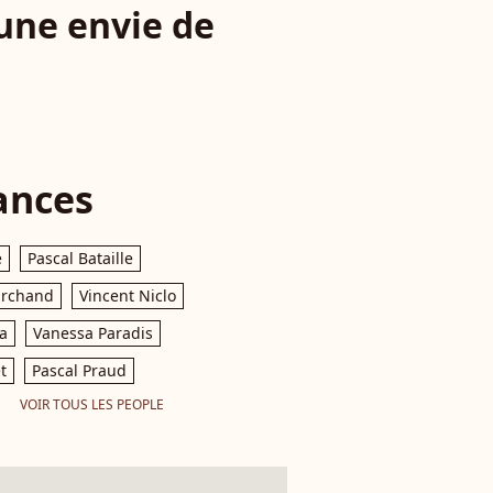
cune envie de
ances
e
Pascal Bataille
archand
Vincent Niclo
a
Vanessa Paradis
t
Pascal Praud
VOIR TOUS LES PEOPLE