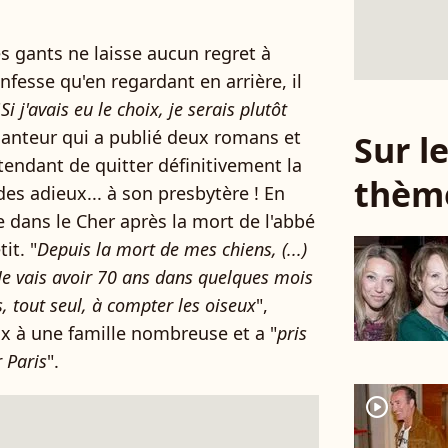
es gants ne laisse aucun regret à
nfesse qu'en regardant en arrière, il
"
Si j'avais eu le choix, je serais plutôt
chanteur qui a publié deux romans et
Sur 
tendant de quitter définitivement la
thèm
des adieux... à son presbytère ! En
ice dans le Cher après la mort de l'abbé
it. "
Depuis la mort de mes chiens, (...)
. Je vais avoir 70 ans dans quelques mois
s, tout seul, à compter les oiseux
",
eux à une famille nombreuse et a "
pris
r Paris
".
player2