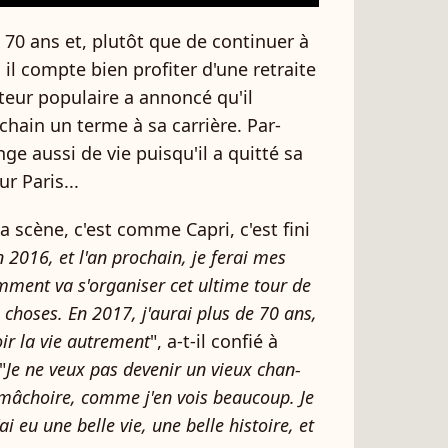
 70 ans et, plutôt que de continuer à
 il compte bien profiter d'une retraite
nteur populaire a annoncé qu'il
ochain un terme à sa carrière. Par-
nge aussi de vie puisqu'il a quitté sa
 Paris...
la scène, c'est comme Capri, c'est fini
 2016, et l'an prochain, je ferai mes
omment va s'organiser cet ultime tour de
s choses. En 2017, j'aurai plus de 70 ans,
oir la vie autrement
", a-t-il confié à
"
Je ne veux pas deve­nir un vieux chan­
 mâchoire, comme j'en vois beau­coup. Je
'ai eu une belle vie, une belle histoire, et